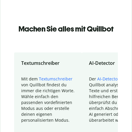
Machen Sie alles mit Quillbot
Textumschreiber
AI-Detector
Mit dem
Textumschreiber
Der
AI-Detector
von
von Quillbot findest du
Quillbot analysiert d
immer die richtigen Worte.
Texte und erstellt ei
Wähle einfach den
hilfreichen Bericht. S
passenden vordefinierten
überprüfst du schnel
Modus aus oder erstelle
einfach Abschnitte, d
deinen eigenen
AI generiert oder
personalisierten Modus.
überarbeitet wurden.