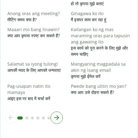
हो तो कृपया मुझे बताएं
O
हा
Anong oras ang meeting?
Ginagawa ko ito
मीटिंग समय क्या है?
मैं इसपर काम कर रहा हूं
अ
Maaari mo bang linawin?
Kailangan ko ng mas
क्या आप कृपया स्पष्ट कर सकते हैं?
maraming oras para tapusin
S
ang gawaing ito
h
इस कार्य को पूरा करने के लिए मुझे और
न
समय चाहिए
Salamat sa iyong tulong!
Mangyaring magpadala sa
आपकी मदद के लिए आपको धन्यवाद!
akin ng isang email
कृपया मुझे ईमेल करें
Pag-usapan natin ito
Pwede bang ulitin mo yan?
mamaya
क्या आप उसे दोहरा सकते हैं?
आइए इस पर बाद में चर्चा करें