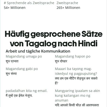
# Sprechende als Zweitsprache
Zweitsprache
54+ Millionen
265+ Millionen
Häufig gesprochene Sätze
von Tagalog nach Hindi
Slide 1 of 6
Arbeit und tägliche Kommunikation
Magandang umaga po
Magandang hapon po
H
शुभ प्रभात
शुभ दोपहर
ह
Magandang gabi po
Maaari ba tayong mag-
A
शुभ संध्या
iskedyul ng pagpupulong?
म
क्या हम एक मीटिंग शेड्यूल कर सकते
हैं?
padadalhan kita ng email.
Mangyaring ipaalam sa akin
स
मैं तुम्हें एक ईमेल भेजूंगा.
kung kailangan mo ng
B
anuman
आ
यदि आपको किसी चीज़ की आवश्यकता