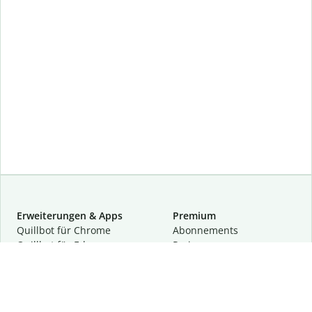
Erweiterungen & Apps
Premium
Quillbot für Chrome
Abon­ne­ments
Quillbot für Edge
Preise
Quillbot für Safari
Für Teams
Quillbot für Android
Partnerprogramm
Quillbot für iOS
Demo anfragen
Quillbot für Windows