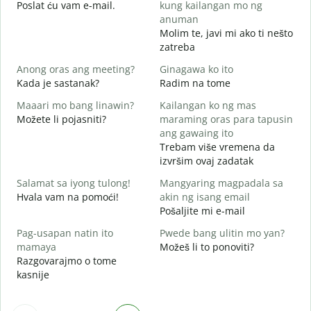
Poslat ću vam e-mail.
kung kailangan mo ng
B
anuman
Molim te, javi mi ako ti nešto
zatreba
O
d
Anong oras ang meeting?
Ginagawa ko ito
Kada je sastanak?
Radim na tome
Maaari mo bang linawin?
Kailangan ko ng mas
Možete li pojasniti?
maraming oras para tapusin
S
ang gawaing ito
h
Trebam više vremena da
G
izvršim ovaj zadatak
Salamat sa iyong tulong!
Mangyaring magpadala sa
Hvala vam na pomoći!
akin ng isang email
Pošaljite mi e-mail
Pag-usapan natin ito
Pwede bang ulitin mo yan?
mamaya
Možeš li to ponoviti?
Razgovarajmo o tome
kasnije