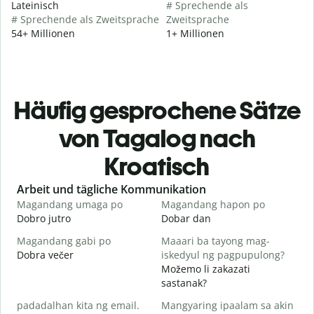
Lateinisch
# Sprechende als
# Sprechende als Zweitsprache
Zweitsprache
54+ Millionen
1+ Millionen
Häufig gesprochene Sätze
von Tagalog nach
Kroatisch
Slide 1 of 6
Arbeit und tägliche Kommunikation
Magandang umaga po
Magandang hapon po
H
Dobro jutro
Dobar dan
B
Magandang gabi po
Maaari ba tayong mag-
A
Dobra večer
iskedyul ng pagpupulong?
M
Možemo li zakazati
sastanak?
padadalhan kita ng email.
Mangyaring ipaalam sa akin
D