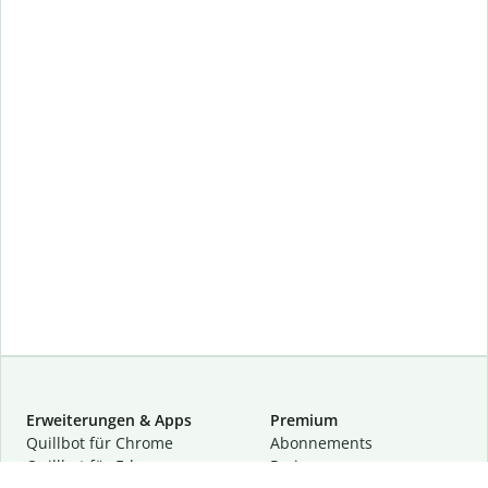
Erweiterungen & Apps
Premium
Quillbot für Chrome
Abon­ne­ments
Quillbot für Edge
Preise