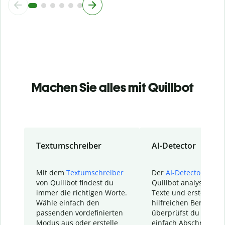
Machen Sie alles mit Quillbot
Textumschreiber
AI-Detector
Mit dem
Textumschreiber
Der
AI-Detector
von
von Quillbot findest du
Quillbot analysiert d
immer die richtigen Worte.
Texte und erstellt ei
Wähle einfach den
hilfreichen Bericht. S
passenden vordefinierten
überprüfst du schnel
Modus aus oder erstelle
einfach Abschnitte, d