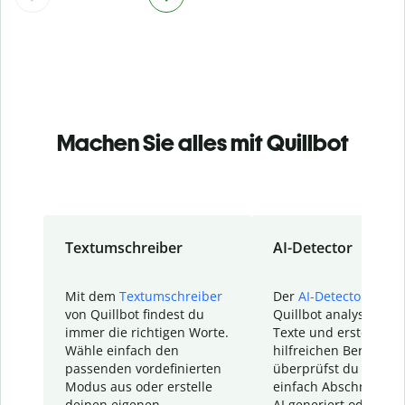
Machen Sie alles mit Quillbot
Textumschreiber
AI-Detector
Mit dem
Textumschreiber
Der
AI-Detector
von
von Quillbot findest du
Quillbot analysiert d
immer die richtigen Worte.
Texte und erstellt ei
Wähle einfach den
hilfreichen Bericht. S
passenden vordefinierten
überprüfst du schnel
Modus aus oder erstelle
einfach Abschnitte, d
deinen eigenen
AI generiert oder