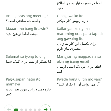
د
لطفا در صورت نیاز به من اطلاع
دهید
O
ر
Anong oras ang meeting?
Ginagawa ko ito
دارم رویش کار میکنم
جلسه چه ساعتی است؟
ظ
Maaari mo bang linawin?
Kailangan ko ng mas
میشه لطفا توضیح بدید
maraming oras para tapusin
S
ang gawaing ito
h
برای تکمیل این کار به زمان
؟
بیشتری نیاز دارم
Salamat sa iyong tulong!
Mangyaring magpadala sa
با تشکر از شما برای کمک شما!
akin ng isang email
لطفا برای من یک ایمیل ارسال
کنید
Pag-usapan natin ito
Pwede bang ulitin mo yan?
mamaya
آیا می توانید آن را تکرار کنید؟
اجازه دهید در این مورد بعدا بحث
کنیم