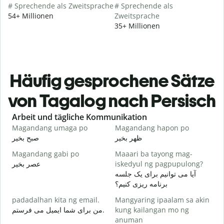
# Sprechende als Zweitsprache
# Sprechende als
54+ Millionen
Zweitsprache
35+ Millionen
Häufig gesprochene Sätze
von Tagalog nach Persisch
Slide 1 of 6
Arbeit und tägliche Kommunikation
Magandang umaga po
Magandang hapon po
H
م
ظهر بخیر
صبح بخیر
Magandang gabi po
Maaari ba tayong mag-
A
عصر بخیر
iskedyul ng pagpupulong?
ت
آیا می توانیم برای یک جلسه
برنامه ریزی کنیم؟
padadalhan kita ng email.
Mangyaring ipaalam sa akin
ر
من برای شما ایمیل می فرستم.
kung kailangan mo ng
B
anuman