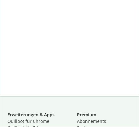
Erweiterungen & Apps
Premium
Quillbot für Chrome
Abon­ne­ments
Quillbot für Edge
Preise
Quillbot für Safari
Für Teams