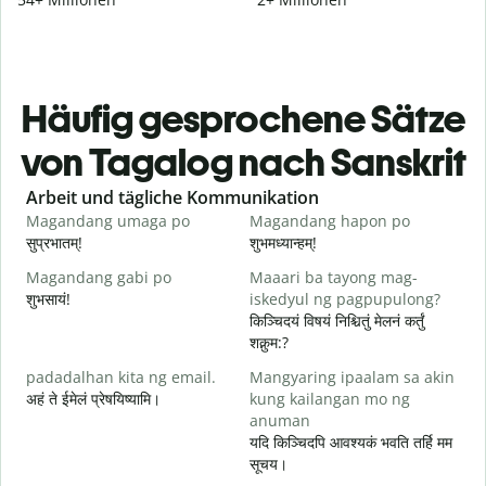
Häufig gesprochene Sätze
von Tagalog nach Sanskrit
Slide 1 of 6
Arbeit und tägliche Kommunikation
Magandang umaga po
Magandang hapon po
H
सुप्रभातम्!
शुभमध्यान्हम्!
न
Magandang gabi po
Maaari ba tayong mag-
A
शुभसायं!
iskedyul ng pagpupulong?
म
किञ्चिदयं विषयं निश्चितुं मेलनं कर्तुं
शक्नुम:?
padadalhan kita ng email.
Mangyaring ipaalam sa akin
अहं ते ईमेलं प्रेषयिष्यामि।
kung kailangan mo ng
स
anuman
B
यदि किञ्चिदपि आवश्यकं भवति तर्हि मम
स
सूचय।