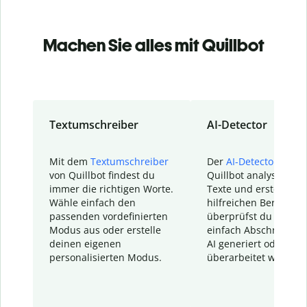
Machen Sie alles mit Quillbot
Textumschreiber
AI-Detector
Mit dem
Textumschreiber
Der
AI-Detector
von
von Quillbot findest du
Quillbot analysiert d
immer die richtigen Worte.
Texte und erstellt ei
Wähle einfach den
hilfreichen Bericht. S
passenden vordefinierten
überprüfst du schnel
Modus aus oder erstelle
einfach Abschnitte, d
deinen eigenen
AI generiert oder
personalisierten Modus.
überarbeitet wurden.