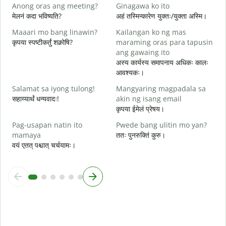
O
Anong oras ang meeting?
Ginagawa ko ito
आ
मेलनं कदा भविष्यति?
अहं तस्मिन्कारेण युक्तः/युक्ता अस्मि।
Maaari mo bang linawin?
Kailangan ko ng mas
श
कृपया स्पष्टीकर्तुं शक्नोषि?
maraming oras para tapusin
ang gawaing ito
S
अस्य कार्यस्य समापनाय अधिकः कालः
h
आवश्यकः।
न
Salamat sa iyong tulong!
Mangyaring magpadala sa
सहाय्यार्थं धन्यवादः!
akin ng isang email
कृपया ईमेलं प्रेषय।
Pag-usapan natin ito
Pwede bang ulitin mo yan?
mamaya
ततः पुनरुक्तिं कुरु।
वयं एतत् पश्चात् चर्चयामः।