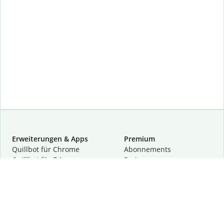
Erweiterungen & Apps
Premium
Quillbot für Chrome
Abon­ne­ments
Quillbot für Edge
Preise
Quillbot für Safari
Für Teams
Quillbot für Android
Partnerprogramm
Quillbot für iOS
Demo anfragen
Quillbot für Windows
Quillbot für macOS
Quillbot für Word