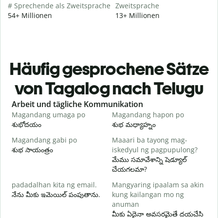
# Sprechende als Zweitsprache
Zweitsprache
54+ Millionen
13+ Millionen
Häufig gesprochene Sätze
von Tagalog nach Telugu
Slide 1 of 6
Arbeit und tägliche Kommunikation
Magandang umaga po
Magandang hapon po
H
శుభోదయం
శుభ మధ్యాహ్నం
హ
Magandang gabi po
Maaari ba tayong mag-
A
శుభ సాయంత్రం
iskedyul ng pagpupulong?
న
మేము సమావేశాన్ని షెడ్యూల్
చేయగలమా?
padadalhan kita ng email.
Mangyaring ipaalam sa akin
శ
నేను మీకు ఇమెయిల్ పంపుతాను.
kung kailangan mo ng
B
anuman
మ
మీకు ఏదైనా అవసరమైతే దయచేసి