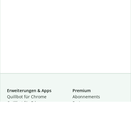
Erweiterungen & Apps
Premium
Quillbot für Chrome
Abon­ne­ments
Quillbot für Edge
Preise
Quillbot für Safari
Für Teams
Quillbot für Android
Partnerprogramm
Quillbot für iOS
Demo anfragen
Quillbot für Windows