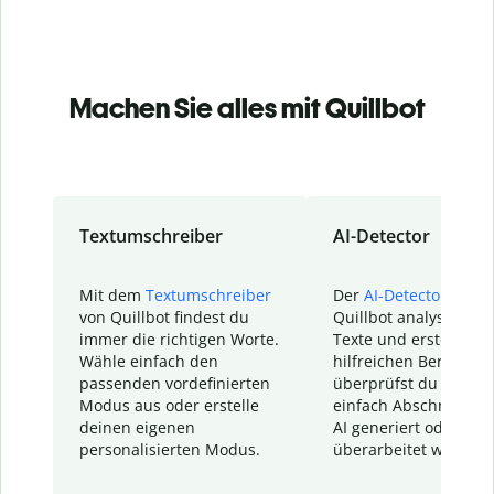
Machen Sie alles mit Quillbot
Textumschreiber
AI-Detector
Mit dem
Textumschreiber
Der
AI-Detector
von
von Quillbot findest du
Quillbot analysiert d
immer die richtigen Worte.
Texte und erstellt ei
Wähle einfach den
hilfreichen Bericht. S
passenden vordefinierten
überprüfst du schnel
Modus aus oder erstelle
einfach Abschnitte, d
deinen eigenen
AI generiert oder
personalisierten Modus.
überarbeitet wurden.