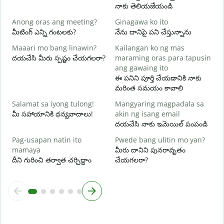
నాకు తెలియజేయండి
O
అ
Anong oras ang meeting?
Ginagawa ko ito
మీటింగ్ ఎన్ని గంటలకు?
నేను దానిపై పని చేస్తున్నాను
వ
Maaari mo bang linawin?
Kailangan ko ng mas
దయచేసి మీరు స్పష్టం చేయగలరా?
maraming oras para tapusin
S
ang gawaing ito
h
ఈ పనిని పూర్తి చేయడానికి నాకు
స
మరింత సమయం కావాలి
Salamat sa iyong tulong!
Mangyaring magpadala sa
మీ సహాయానికి ధన్యవాదాలు!
akin ng isang email
దయచేసి నాకు ఇమెయిల్ పంపండి
Pag-usapan natin ito
Pwede bang ulitin mo yan?
mamaya
మీరు దానిని పునరావృతం
దీని గురించి తర్వాత చర్చిద్దాం
చేయగలరా?