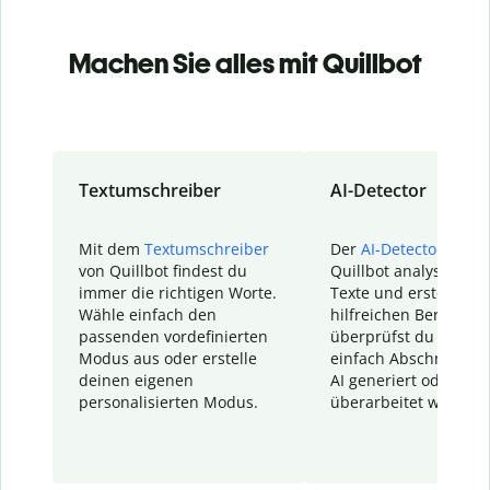
Machen Sie alles mit Quillbot
Textumschreiber
AI-Detector
Mit dem
Textumschreiber
Der
AI-Detector
von
von Quillbot findest du
Quillbot analysiert d
immer die richtigen Worte.
Texte und erstellt ei
Wähle einfach den
hilfreichen Bericht. S
passenden vordefinierten
überprüfst du schnel
Modus aus oder erstelle
einfach Abschnitte, d
deinen eigenen
AI generiert oder
personalisierten Modus.
überarbeitet wurden.