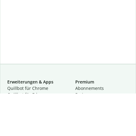
Erweiterungen & Apps
Premium
Quillbot für Chrome
Abon­ne­ments
Quillbot für Edge
Preise
Quillbot für Safari
Für Teams
Quillbot für Android
Partnerprogramm
Quillbot für iOS
Demo anfragen
Quillbot für Windows
Quillbot für macOS
Quillbot für Word