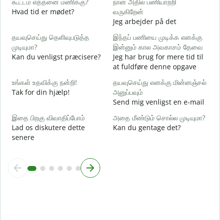
கூட்டம் எத்தனை மணிக்கு?
நான் அதில் பணியாற்றி
ஆ
Hvad tid er mødet?
வருகிறேன்
J
Jeg arbejder på det
க
தயவுசெய்து தெளிவுபடுத்த
இந்தப் பணியை முடிக்க எனக்கு
F
முடியுமா?
இன்னும் கால அவகாசம் தேவை
Kan du venligst præcisere?
Jeg har brug for mere tid til
அ
at fuldføre denne opgave
H
உங்கள் உதவிக்கு நன்றி!
தயவுசெய்து எனக்கு மின்னஞ்சல்
Tak for din hjælp!
அனுப்பவும்
Send mig venligst en e-mail
இதை பிறகு விவாதிப்போம்
அதை மீண்டும் சொல்ல முடியுமா?
Lad os diskutere dette
Kan du gentage det?
senere