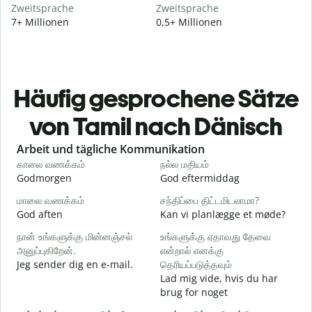
Zweitsprache
Zweitsprache
7+ Millionen
0,5+ Millionen
Häufig gesprochene Sätze
von Tamil nach Dänisch
Slide 1 of 6
Arbeit und tägliche Kommunikation
காலை வணக்கம்
நல்ல மதியம்
வ
Godmorgen
God eftermiddag
H
மாலை வணக்கம்
சந்திப்பை திட்டமிடலாமா?
எ
God aften
Kan vi planlægge et møde?
M
நான் உங்களுக்கு மின்னஞ்சல்
உங்களுக்கு ஏதாவது தேவை
க
அனுப்புகிறேன்.
என்றால் எனக்கு
Jeg sender dig en e-mail.
தெரியப்படுத்தவும்
G
Lad mig vide, hvis du har
ந
brug for noget
D