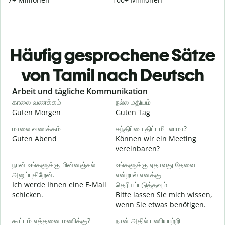
Häufig gesprochene Sätze
von Tamil nach Deutsch
Slide 1 of 6
Arbeit und tägliche Kommunikation
காலை வணக்கம்
நல்ல மதியம்
வ
Guten Morgen
Guten Tag
H
மாலை வணக்கம்
சந்திப்பை திட்டமிடலாமா?
எ
Guten Abend
Können wir ein Meeting
I
vereinbaren?
க
நான் உங்களுக்கு மின்னஞ்சல்
உங்களுக்கு ஏதாவது தேவை
அனுப்புகிறேன்.
என்றால் எனக்கு
G
Ich werde Ihnen eine E-Mail
தெரியப்படுத்தவும்
schicken.
Bitte lassen Sie mich wissen,
ந
wenn Sie etwas benötigen.
G
கூட்டம் எத்தனை மணிக்கு?
நான் அதில் பணியாற்றி