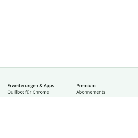
Erweiterungen & Apps
Premium
Quillbot für Chrome
Abon­ne­ments
Quillbot für Edge
Preise
Quillbot für Safari
Für Teams
Quillbot für Android
Partnerprogramm
Quillbot für iOS
Demo anfragen
Quillbot für Windows
Quillbot für macOS
Quillbot für Word