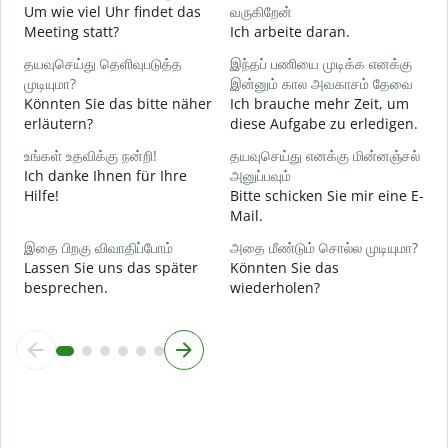
ஆ
Um wie viel Uhr findet das
வருகிறேன்
J
Meeting statt?
Ich arbeite daran.
க
தயவுசெய்து தெளிவுபடுத்த
இந்தப் பணியை முடிக்க எனக்கு
A
முடியுமா?
இன்னும் கால அவகாசம் தேவை
Könnten Sie das bitte näher
Ich brauche mehr Zeit, um
erläutern?
diese Aufgabe zu erledigen.
அ
W
உங்கள் உதவிக்கு நன்றி!
தயவுசெய்து எனக்கு மின்னஞ்சல்
Ich danke Ihnen für Ihre
அனுப்பவும்
Hilfe!
Bitte schicken Sie mir eine E-
Mail.
இதை பிறகு விவாதிப்போம்
அதை மீண்டும் சொல்ல முடியுமா?
Lassen Sie uns das später
Könnten Sie das
besprechen.
wiederholen?