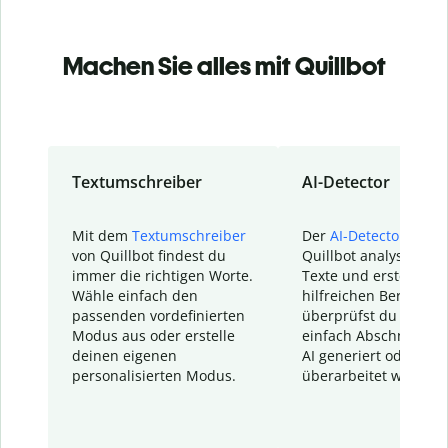
Machen Sie alles mit Quillbot
Textumschreiber
AI-Detector
Mit dem
Textumschreiber
Der
AI-Detector
von
von Quillbot findest du
Quillbot analysiert d
immer die richtigen Worte.
Texte und erstellt ei
Wähle einfach den
hilfreichen Bericht. S
passenden vordefinierten
überprüfst du schnel
Modus aus oder erstelle
einfach Abschnitte, d
deinen eigenen
AI generiert oder
personalisierten Modus.
überarbeitet wurden.