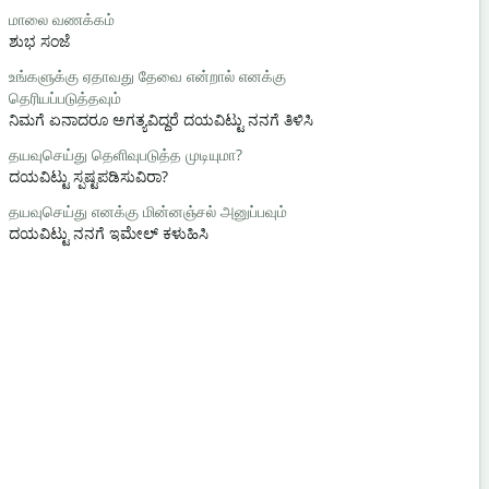
மாலை வணக்கம்
வணக்கம் /
ಶುಭ ಸಂಜೆ
ಹಲೋ / ಹಾ
உங்களுக்கு ஏதாவது தேவை என்றால் எனக்கு
எப்படி இருக்க
தெரியப்படுத்தவும்
ಹೇಗಿದ್ದೀಯಾ?
ನಿಮಗೆ ಏನಾದರೂ ಅಗತ್ಯವಿದ್ದರೆ ದಯವಿಟ್ಟು ನನಗೆ ತಿಳಿಸಿ
நீங்கள் வரவ
தயவுசெய்து தெளிவுபடுத்த முடியுமா?
ನಿಮಗೆ ಸ್ವಾಗತ
ದಯವಿಟ್ಟು ಸ್ಪಷ್ಟಪಡಿಸುವಿರಾ?
மன்னிக்கவும
தயவுசெய்து எனக்கு மின்னஞ்சல் அனுப்பவும்
ಕ್ಷಮಿಸಿ / ಕ್ಷಮಿ
ದಯವಿಟ್ಟು ನನಗೆ ಇಮೇಲ್ ಕಳುಹಿಸಿ
அருகில் உள
ಹತ್ತಿರದ ಹೋಟೆ