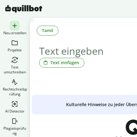
Tamil
Neu erstellen
Projekte
Text einfügen
Text
umschreiben
Rechtschreibp
rüfung
Kulturelle Hinweise zu jeder Über
AI Detector
Q
Plagiatsprüfu
ng