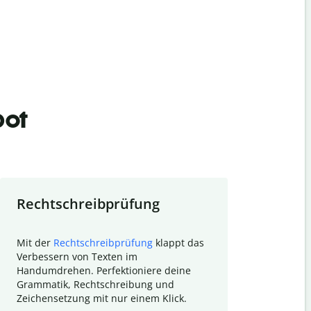
bot
Rechtschreibprüfung
Textzu
Mit der
Rechtschreibprüfung
klappt das
Mithilfe de
Verbessern von Texten im
Quillbot ka
Handumdrehen. Perfektioniere deine
Überblick ü
Grammatik, Rechtschreibung und
So wird das
Zeichensetzung mit nur einem Klick.
Forschungsa