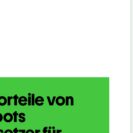
orteile von
bots
etzer für