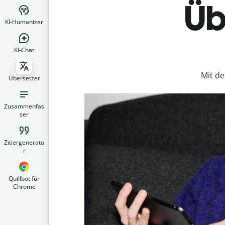
Üb
KI-Humanizer
KI-Chat
Mit d
Übersetzer
Zusammenfas
ser
Zitiergenerato
r
Quillbot für
Chrome