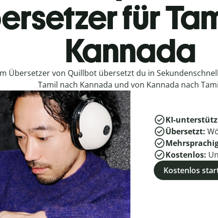
ersetzer für Tam
Kannada
em Übersetzer von Quillbot übersetzt du in Sekundenschne
Tamil nach Kannada und von Kannada nach Tami
KI-unterstütz
Übersetzt:
Wö
Mehrsprachi
Kostenlos:
Un
Kostenlos star