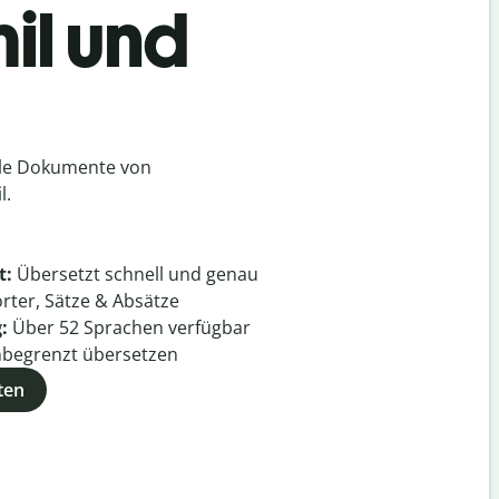
il und
lle Dokumente von
l.
t:
Übersetzt schnell und genau
rter, Sätze & Absätze
g:
Über
52
Sprachen verfügbar
begrenzt übersetzen
ten