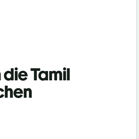
n die Tamil
chen