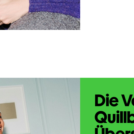
Die V
Quill
Übers