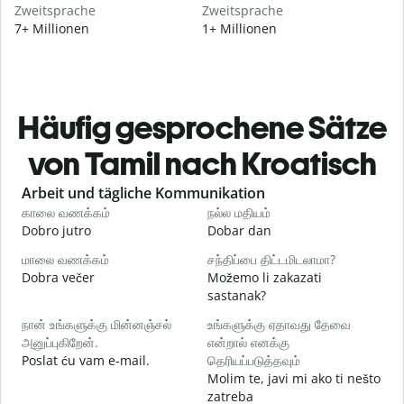
Zweitsprache
Zweitsprache
7+ Millionen
1+ Millionen
Häufig gesprochene Sätze
von Tamil nach Kroatisch
Slide 1 of 6
Arbeit und tägliche Kommunikation
காலை வணக்கம்
நல்ல மதியம்
வ
Dobro jutro
Dobar dan
B
மாலை வணக்கம்
சந்திப்பை திட்டமிடலாமா?
எ
Dobra večer
Možemo li zakazati
M
sastanak?
க
நான் உங்களுக்கு மின்னஞ்சல்
உங்களுக்கு ஏதாவது தேவை
அனுப்புகிறேன்.
என்றால் எனக்கு
D
Poslat ću vam e-mail.
தெரியப்படுத்தவும்
ந
Molim te, javi mi ako ti nešto
zatreba