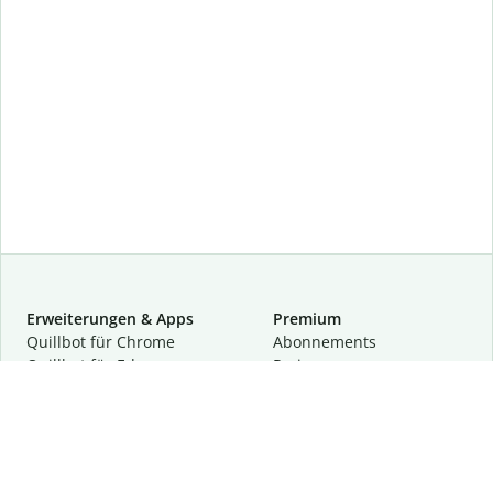
Erweiterungen & Apps
Premium
Quillbot für Chrome
Abon­ne­ments
Quillbot für Edge
Preise
Quillbot für Safari
Für Teams
Quillbot für Android
Partnerprogramm
Quillbot für iOS
Demo anfragen
Quillbot für Windows
Quillbot für macOS