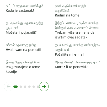
ஆ
கூட்டம் எத்தனை மணிக்கு?
நான் அதில் பணியாற்றி
d
Kada je sastanak?
வருகிறேன்
Radim na tome
க
தயவுசெய்து தெளிவுபடுத்த
இந்தப் பணியை முடிக்க எனக்கு
முடியுமா?
இன்னும் கால அவகாசம் தேவை
அ
Možete li pojasniti?
Trebam više vremena da
G
izvršim ovaj zadatak
உங்கள் உதவிக்கு நன்றி!
தயவுசெய்து எனக்கு மின்னஞ்சல்
Hvala vam na pomoći!
அனுப்பவும்
Pošaljite mi e-mail
இதை பிறகு விவாதிப்போம்
அதை மீண்டும் சொல்ல முடியுமா?
Razgovarajmo o tome
Možeš li to ponoviti?
kasnije