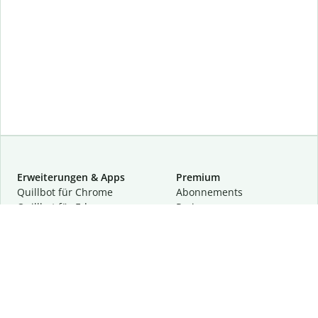
Erweiterungen & Apps
Premium
Quillbot für Chrome
Abon­ne­ments
Quillbot für Edge
Preise
Quillbot für Safari
Für Teams
Quillbot für Android
Partnerprogramm
Quillbot für iOS
Demo anfragen
Quillbot für Windows
Quillbot für macOS
Quillbot für Word
Tools
Unternehmen