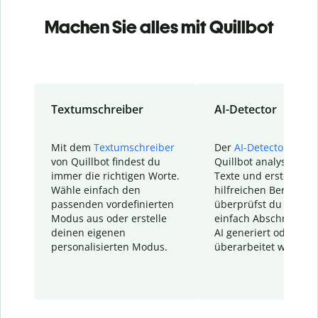
Machen Sie alles mit Quillbot
Textumschreiber
AI-Detector
Mit dem
Textumschreiber
Der
AI-Detector
von
von Quillbot findest du
Quillbot analysiert d
immer die richtigen Worte.
Texte und erstellt ei
Wähle einfach den
hilfreichen Bericht. S
passenden vordefinierten
überprüfst du schnel
Modus aus oder erstelle
einfach Abschnitte, d
deinen eigenen
AI generiert oder
personalisierten Modus.
überarbeitet wurden.