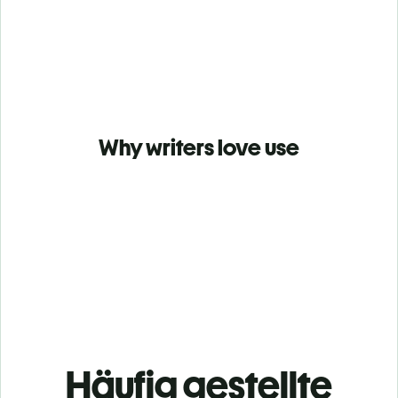
Why writers love use
Häufig gestellte