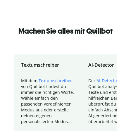
Machen Sie alles mit Quillbot
Textumschreiber
AI-Detector
Mit dem
Textumschreiber
Der
AI-Detector
von
von Quillbot findest du
Quillbot analysiert d
immer die richtigen Worte.
Texte und erstellt ei
Wähle einfach den
hilfreichen Bericht. S
passenden vordefinierten
überprüfst du schnel
Modus aus oder erstelle
einfach Abschnitte, d
deinen eigenen
AI generiert oder
personalisierten Modus.
überarbeitet wurden.