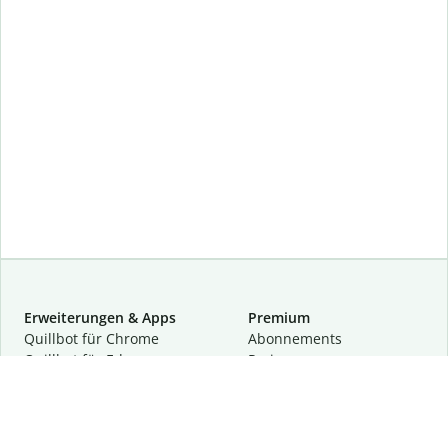
Erweiterungen & Apps
Premium
Quillbot für Chrome
Abon­ne­ments
Quillbot für Edge
Preise
Quillbot für Safari
Für Teams
Quillbot für Android
Partnerprogramm
Quillbot für iOS
Demo anfragen
Quillbot für Windows