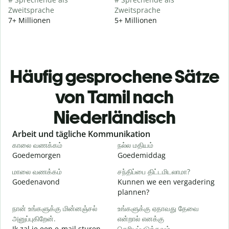
Zweitsprache
Zweitsprache
7+ Millionen
5+ Millionen
Häufig gesprochene Sätze
von Tamil nach
Niederländisch
Slide 1 of 6
Arbeit und tägliche Kommunikation
காலை வணக்கம்
நல்ல மதியம்
வ
Goedemorgen
Goedemiddag
H
மாலை வணக்கம்
சந்திப்பை திட்டமிடலாமா?
எ
Goedenavond
Kunnen we een vergadering
M
plannen?
க
நான் உங்களுக்கு மின்னஞ்சல்
உங்களுக்கு ஏதாவது தேவை
அனுப்புகிறேன்.
என்றால் எனக்கு
G
Ik zal je een e-mail sturen.
தெரியப்படுத்தவும்