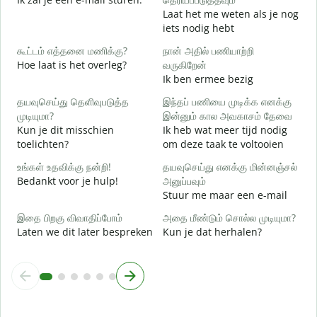
Laat het me weten als je nog
ந
iets nodig hebt
G
கூட்டம் எத்தனை மணிக்கு?
நான் அதில் பணியாற்றி
ஆ
Hoe laat is het overleg?
வருகிறேன்
J
Ik ben ermee bezig
க
தயவுசெய்து தெளிவுபடுத்த
இந்தப் பணியை முடிக்க எனக்கு
T
முடியுமா?
இன்னும் கால அவகாசம் தேவை
Kun je dit misschien
Ik heb wat meer tijd nodig
அ
toelichten?
om deze taak te voltooien
W
h
உங்கள் உதவிக்கு நன்றி!
தயவுசெய்து எனக்கு மின்னஞ்சல்
Bedankt voor je hulp!
அனுப்பவும்
Stuur me maar een e-mail
இதை பிறகு விவாதிப்போம்
அதை மீண்டும் சொல்ல முடியுமா?
Laten we dit later bespreken
Kun je dat herhalen?