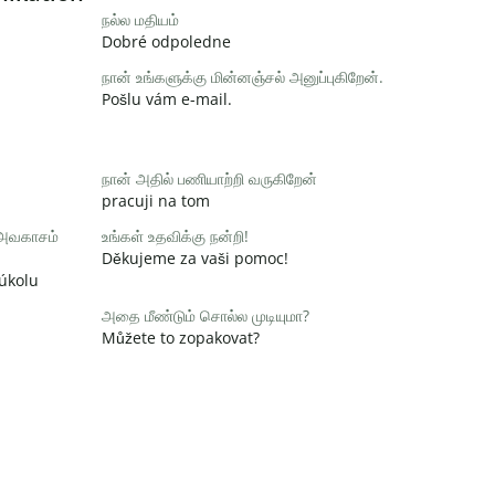
நல்ல மதியம்
Dobré odpoledne
நான் உங்களுக்கு மின்னஞ்சல் அனுப்புகிறேன்.
Pošlu vám e-mail.
நான் அதில் பணியாற்றி வருகிறேன்
pracuji na tom
 அவகாசம்
உங்கள் உதவிக்கு நன்றி!
Děkujeme za vaši pomoc!
 úkolu
அதை மீண்டும் சொல்ல முடியுமா?
Můžete to zopakovat?