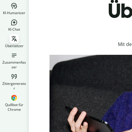
Üb
KI-Humanizer
KI-Chat
Mit d
Übersetzer
Zusammenfas
ser
Zitiergenerato
r
Quillbot für
Chrome