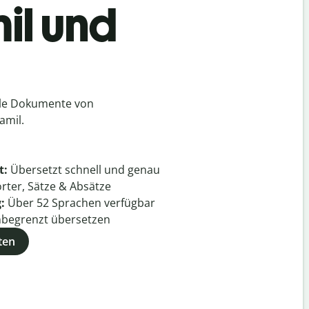
il und
h
lle Dokumente von
amil.
t:
Übersetzt schnell und genau
rter, Sätze & Absätze
g:
Über
52
Sprachen verfügbar
begrenzt übersetzen
ten