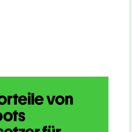
orteile von
bots
etzer für