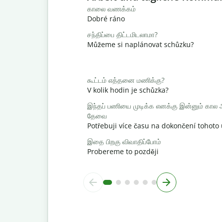
காலை வணக்கம்
Dobré ráno
சந்திப்பை திட்டமிடலாமா?
Můžeme si naplánovat schůzku?
கூட்டம் எத்தனை மணிக்கு?
V kolik hodin je schůzka?
இந்தப் பணியை முடிக்க எனக்கு இன்னும் கால
தேவை
Potřebuji více času na dokončení tohoto
இதை பிறகு விவாதிப்போம்
Probereme to později