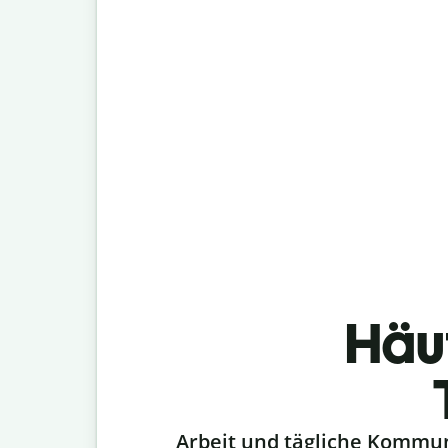
Häu
Slide 1 of 6
Arbeit und tägliche Kommu