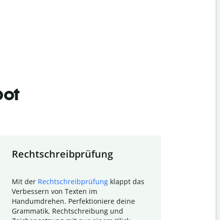
bot
Rechtschreibprüfung
Textzu
Mit der
Rechtschreibprüfung
klappt das
Mithilfe de
Verbessern von Texten im
Quillbot ka
Handumdrehen. Perfektioniere deine
Überblick ü
Grammatik, Rechtschreibung und
So wird das