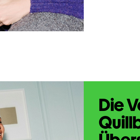
Die V
Quill
Übers