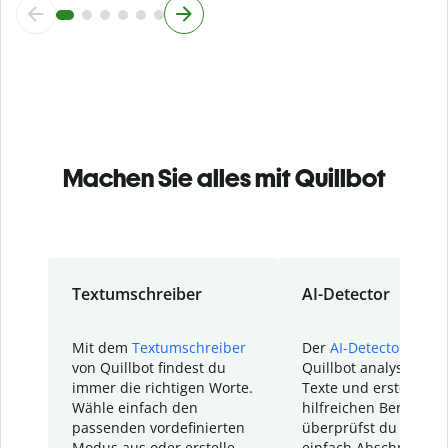
Machen Sie alles mit Quillbot
Textumschreiber
AI-Detector
Mit dem
Textumschreiber
Der
AI-Detector
von
von Quillbot findest du
Quillbot analysiert d
immer die richtigen Worte.
Texte und erstellt ei
Wähle einfach den
hilfreichen Bericht. S
passenden vordefinierten
überprüfst du schnel
Modus aus oder erstelle
einfach Abschnitte, d