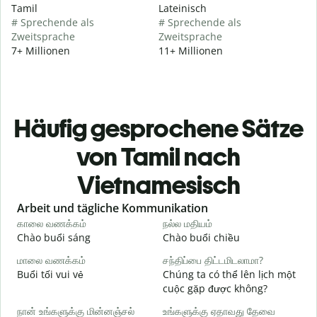
Tamil
Lateinisch
# Sprechende als
# Sprechende als
Zweitsprache
Zweitsprache
7+ Millionen
11+ Millionen
Häufig gesprochene Sätze
von Tamil nach
Vietnamesisch
Slide 1 of 6
Arbeit und tägliche Kommunikation
காலை வணக்கம்
நல்ல மதியம்
வ
Chào buổi sáng
Chào buổi chiều
X
மாலை வணக்கம்
சந்திப்பை திட்டமிடலாமா?
எ
Buổi tối vui vẻ
Chúng ta có thể lên lịch một
T
cuộc gặp được không?
க
நான் உங்களுக்கு மின்னஞ்சல்
உங்களுக்கு ஏதாவது தேவை