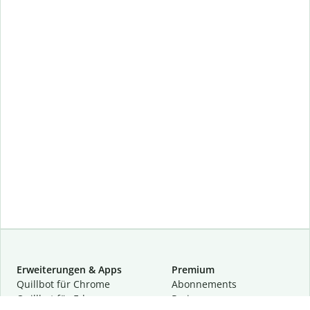
Erweiterungen & Apps
Premium
Quillbot für Chrome
Abon­ne­ments
Quillbot für Edge
Preise