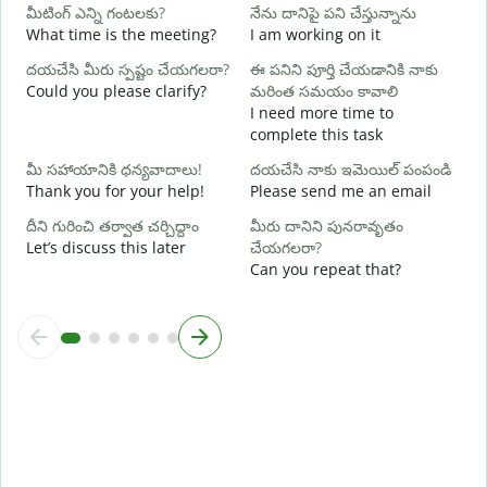
మీటింగ్ ఎన్ని గంటలకు?
నేను దానిపై పని చేస్తున్నాను
అ
What time is the meeting?
I am working on it
Y
దయచేసి మీరు స్పష్టం చేయగలరా?
ఈ పనిని పూర్తి చేయడానికి నాకు
వ
Could you please clarify?
మరింత సమయం కావాలి
I need more time to
complete this task
స
W
మీ సహాయానికి ధన్యవాదాలు!
దయచేసి నాకు ఇమెయిల్ పంపండి
Thank you for your help!
Please send me an email
దీని గురించి తర్వాత చర్చిద్దాం
మీరు దానిని పునరావృతం
Let’s discuss this later
చేయగలరా?
Can you repeat that?