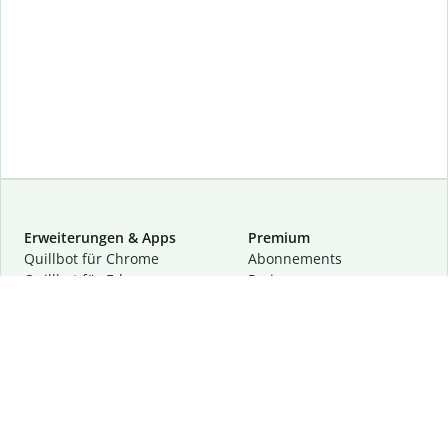
Erweiterungen & Apps
Premium
Quillbot für Chrome
Abon­ne­ments
Quillbot für Edge
Preise
Quillbot für Safari
Für Teams
Quillbot für Android
Partnerprogramm
Quillbot für iOS
Demo anfragen
Quillbot für Windows
Quillbot für macOS
Quillbot für Word
Tools
Unternehmen
Schreibhilfen
Über uns