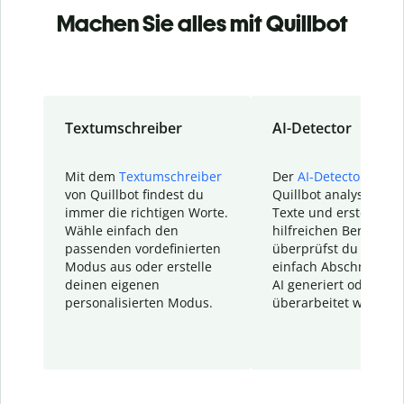
Machen Sie alles mit Quillbot
Textumschreiber
AI-Detector
Mit dem
Textumschreiber
Der
AI-Detector
von
von Quillbot findest du
Quillbot analysiert d
immer die richtigen Worte.
Texte und erstellt ei
Wähle einfach den
hilfreichen Bericht. S
passenden vordefinierten
überprüfst du schnel
Modus aus oder erstelle
einfach Abschnitte, d
deinen eigenen
AI generiert oder
personalisierten Modus.
überarbeitet wurden.