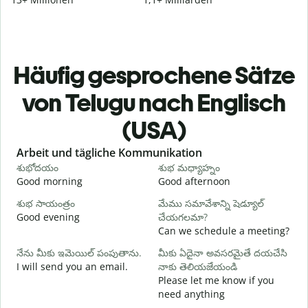
Häufig gesprochene Sätze
von Telugu nach Englisch
(USA)
Slide 1 of 6
Arbeit und tägliche Kommunikation
శుభోదయం
శుభ మధ్యాహ్నం
హ
Good morning
Good afternoon
H
శుభ సాయంత్రం
మేము సమావేశాన్ని షెడ్యూల్
న
Good evening
చేయగలమా?
M
Can we schedule a meeting?
శ
నేను మీకు ఇమెయిల్ పంపుతాను.
మీకు ఏదైనా అవసరమైతే దయచేసి
G
I will send you an email.
నాకు తెలియజేయండి
e
Please let me know if you
మ
need anything
Y