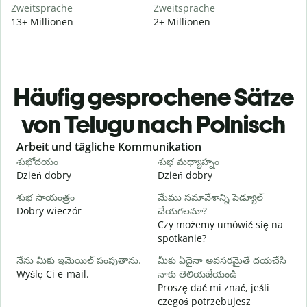
Zweitsprache
Zweitsprache
13+ Millionen
2+ Millionen
Häufig gesprochene Sätze
von Telugu nach Polnisch
Slide 1 of 6
Arbeit und tägliche Kommunikation
శుభోదయం
శుభ మధ్యాహ్నం
హ
Dzień dobry
Dzień dobry
C
శుభ సాయంత్రం
మేము సమావేశాన్ని షెడ్యూల్
న
Dobry wieczór
చేయగలమా?
N
Czy możemy umówić się na
శ
spotkanie?
D
నేను మీకు ఇమెయిల్ పంపుతాను.
మీకు ఏదైనా అవసరమైతే దయచేసి
మ
Wyślę Ci e-mail.
నాకు తెలియజేయండి
N
Proszę dać mi znać, jeśli
czegoś potrzebujesz
అ