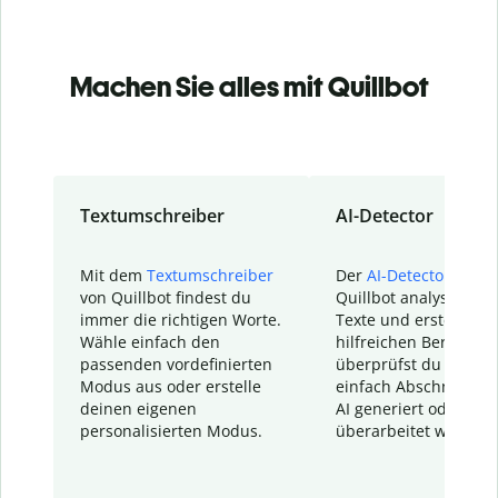
Machen Sie alles mit Quillbot
Textumschreiber
AI-Detector
Mit dem
Textumschreiber
Der
AI-Detector
von
von Quillbot findest du
Quillbot analysiert d
immer die richtigen Worte.
Texte und erstellt ei
Wähle einfach den
hilfreichen Bericht. S
passenden vordefinierten
überprüfst du schnel
Modus aus oder erstelle
einfach Abschnitte, d
deinen eigenen
AI generiert oder
personalisierten Modus.
überarbeitet wurden.