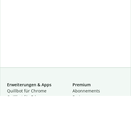
Erweiterungen & Apps
Premium
Quillbot für Chrome
Abon­ne­ments
Quillbot für Edge
Preise
Quillbot für Safari
Für Teams
Quillbot für Android
Partnerprogramm
Quillbot für iOS
Demo anfragen
Quillbot für Windows
Quillbot für macOS