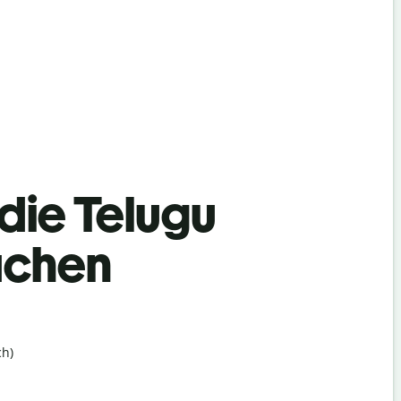
 die Telugu
achen
h)