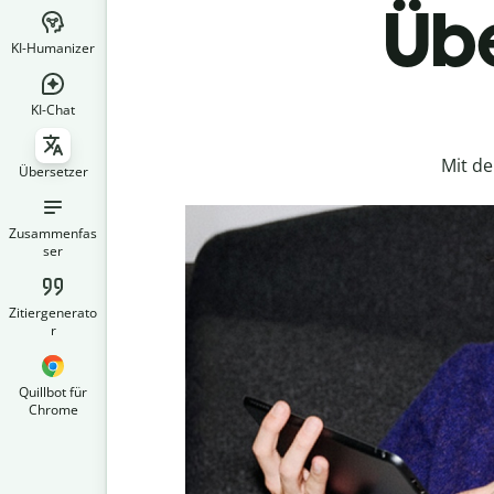
Übe
KI-Humanizer
KI-Chat
Mit d
Übersetzer
Zusammenfas
ser
Zitiergenerato
r
Quillbot für
Chrome