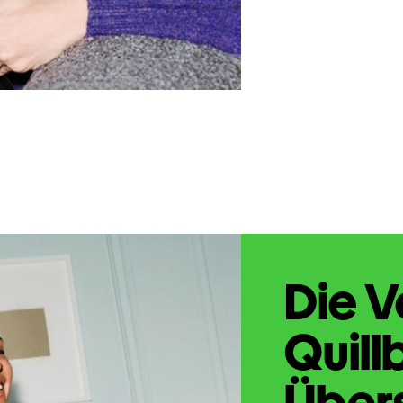
Die V
Quill
Übers