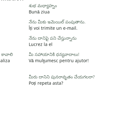
శుభ మధ్యాహ్నం
Bună ziua
నేను మీకు ఇమెయిల్ పంపుతాను.
Îți voi trimite un e-mail.
నేను దానిపై పని చేస్తున్నాను
Lucrez la el
 కావాలి
మీ సహాయానికి ధన్యవాదాలు!
aliza
Vă mulţumesc pentru ajutor!
మీరు దానిని పునరావృతం చేయగలరా?
Poți repeta asta?