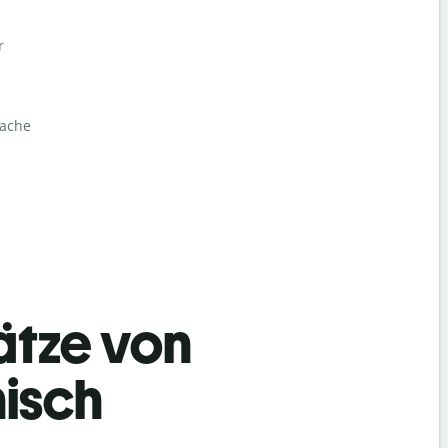
r
rache
ätze von
isch
Begrüß