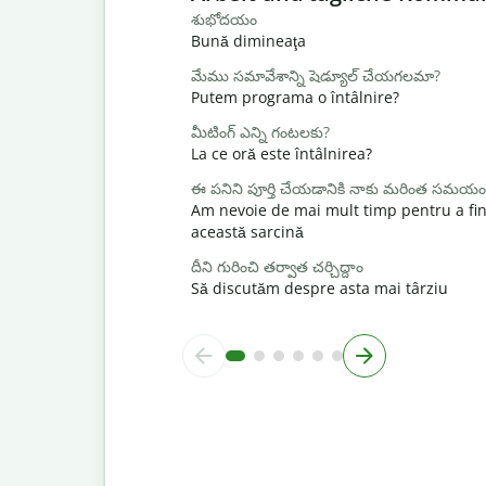
శుభోదయం
Bună dimineaţa
మేము సమావేశాన్ని షెడ్యూల్ చేయగలమా?
Putem programa o întâlnire?
మీటింగ్ ఎన్ని గంటలకు?
La ce oră este întâlnirea?
ఈ పనిని పూర్తి చేయడానికి నాకు మరింత సమయం
Am nevoie de mai mult timp pentru a fin
această sarcină
దీని గురించి తర్వాత చర్చిద్దాం
Să discutăm despre asta mai târziu