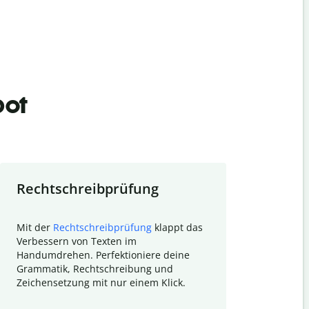
bot
Rechtschreibprüfung
Textzu
Mit der
Rechtschreibprüfung
klappt das
Mithilfe de
Verbessern von Texten im
Quillbot ka
Handumdrehen. Perfektioniere deine
Überblick ü
Grammatik, Rechtschreibung und
So wird das
Zeichensetzung mit nur einem Klick.
Forschungsa
E-Mails zum