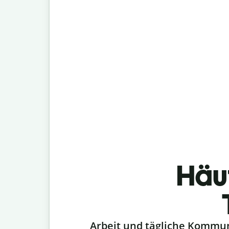
Häu
Slide 1 of 6
Arbeit und tägliche Kommu