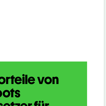
orteile von
bots
etzer für