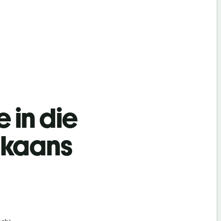
 in die
ikaans