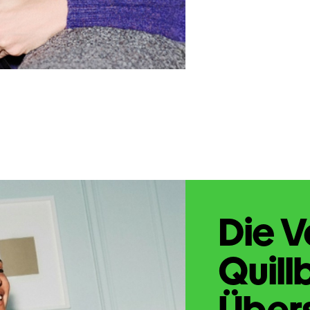
Die V
Quill
Übers