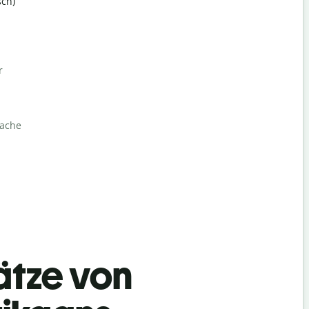
ch)
r
rache
ätze von