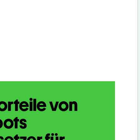
orteile von
bots
etzer für