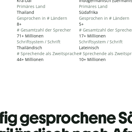
Kra-Dai
Indogermanisch (Germanis
Primäres Land
Primäres Land
Thailand
Südafrika
Gesprochen in # Ländern
Gesprochen in # Ländern
8+
5+
# Gesamtzahl der Sprecher
# Gesamtzahl der Spreche
71+ Millionen
17+ Millionen
Schriftsystem / Schrift
Schriftsystem / Schrift
Thailändisch
Lateinisch
# Sprechende als Zweitsprache
# Sprechende als Zweitsp
44+ Millionen
10+ Millionen
fig gesprochene S