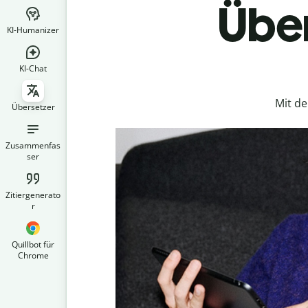
Über
KI-Humanizer
KI-Chat
Mit d
Übersetzer
Zusammenfas
ser
Zitiergenerato
r
Quillbot für
Chrome