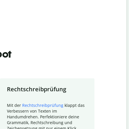
bot
Rechtschreibprüfung
Textzu
Mit der
Rechtschreibprüfung
klappt das
Mithilfe de
Verbessern von Texten im
Quillbot ka
Handumdrehen. Perfektioniere deine
Überblick ü
Grammatik, Rechtschreibung und
So wird das
Zeichensetzung mit nur einem Klick.
Forschungsa