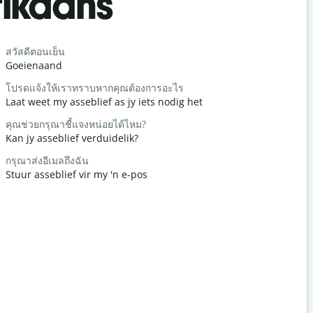
rikaans
Begrüß
สวัสดีตอนเย็น
สวัสดี/สวัสด
Goeienaand
Hallo / Hal
โปรดแจ้งให้เราทราบหากคุณต้องการอะไร
คุณเป็นอย่า
Laat weet my asseblief as jy iets nodig het
Hoe gaan d
คุณช่วยกรุณาชี้แจงหน่อยได้ไหม?
ด้วยความยิ
Kan jy asseblief verduidelik?
Jy is welk
กรุณาส่งอีเมลถึงฉัน
ขอโทษ/ขอ
Stuur asseblief vir my 'n e-pos
Verskoon 
โรงแรมที่ใกล้
Waar is di