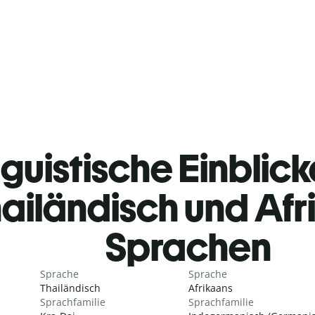
guistische Einblicke
ailändisch und Afr
Sprachen
Sprache
Sprache
Thailändisch
Afrikaans
Sprachfamilie
Sprachfamilie