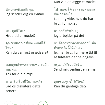
Kan vi planlægge et møde?
ส
ฉันจะส่งอีเมลถึงคุณ
โปรดแจ้งให้เราทราบหากคุณ
G
Jeg sender dig en e-mail.
ต้องการอะไร
ด
Lad mig vide, hvis du har
D
brug for noget
ใ
ประชุมกี่โมง?
ฉันกำลังทำมันอยู่
J
Hvad tid er mødet?
Jeg arbejder på det
ล
คุณช่วยกรุณาชี้แจงหน่อยได้
ฉันต้องการเวลามากกว่านี้เพื่อ
F
ไหม?
ทำภารกิจนี้ให้สำเร็จ
Kan du venligst præcisere?
Jeg har brug for mere tid til
โ
at fuldføre denne opgave
H
ขอบคุณสำหรับความช่วยเหลือ
กรุณาส่งอีเมลถึงฉัน
ของคุณ!
Send mig venligst en e-mail
Tak for din hjælp!
มาหารือเรื่องนี้ในภายหลัง
คุณช่วยพูดซ้ำได้ไหม?
Lad os diskutere dette
Kan du gentage det?
senere