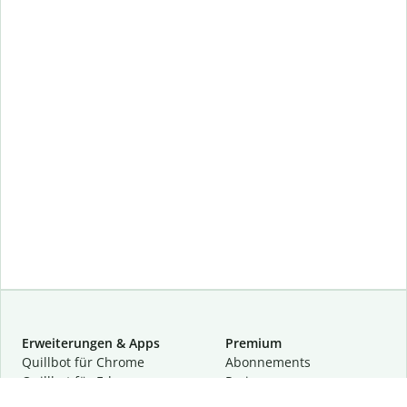
Erweiterungen & Apps
Premium
Quillbot für Chrome
Abon­ne­ments
Quillbot für Edge
Preise
Quillbot für Safari
Für Teams