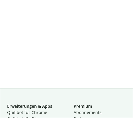
Erweiterungen & Apps
Premium
Quillbot für Chrome
Abon­ne­ments
Quillbot für Edge
Preise
Quillbot für Safari
Für Teams
Quillbot für Android
Partnerprogramm