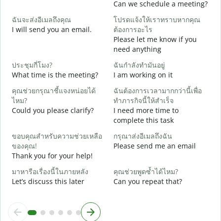
Can we schedule a meeting?
ส
ฉันจะส่งอีเมลถึงคุณ
โปรดแจ้งให้เราทราบหากคุณ
G
I will send you an email.
ต้องการอะไร
e
Please let me know if you
ด
need anything
Y
ประชุมกี่โมง?
ฉันกำลังทำมันอยู่
ใ
What time is the meeting?
I am working on it
Y
คุณช่วยกรุณาชี้แจงหน่อยได้
ฉันต้องการเวลามากกว่านี้เพื่อ
ล
ไหม?
ทำภารกิจนี้ให้สำเร็จ
Could you please clarify?
I need more time to
complete this task
โ
W
ขอบคุณสำหรับความช่วยเหลือ
กรุณาส่งอีเมลถึงฉัน
ของคุณ!
Please send me an email
Thank you for your help!
มาหารือเรื่องนี้ในภายหลัง
คุณช่วยพูดซ้ำได้ไหม?
Let’s discuss this later
Can you repeat that?