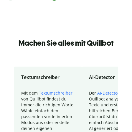
Machen Sie alles mit Quillbot
Textumschreiber
AI-Detector
Mit dem
Textumschreiber
Der
AI-Detector
von
von Quillbot findest du
Quillbot analysiert d
immer die richtigen Worte.
Texte und erstellt ei
Wähle einfach den
hilfreichen Bericht. S
passenden vordefinierten
überprüfst du schnel
Modus aus oder erstelle
einfach Abschnitte, d
deinen eigenen
AI generiert oder