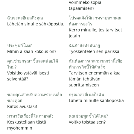
Voimmeko sopia
ส
tapaamisen?
H
ฉันจะส่งอีเมลถึงคุณ
โปรดแจ้งให้เราทราบหากคุณ
i
Lähetän sinulle sähköpostia.
ต้องการอะไร
ด
Kerro minulle, jos tarvitset
T
jotain
ใ
ประชุมกี่โมง?
ฉันกำลังทำมันอยู่
K
Mihin aikaan kokous on?
Työskentelen sen parissa
ล
คุณช่วยกรุณาชี้แจงหน่อยได้
ฉันต้องการเวลามากกว่านี้เพื่อ
H
ไหม?
ทำภารกิจนี้ให้สำเร็จ
Voisitko ystävällisesti
Tarvitsen enemmän aikaa
โ
selventää?
tämän tehtävän
M
suorittamiseen
ขอบคุณสำหรับความช่วยเหลือ
กรุณาส่งอีเมลถึงฉัน
ของคุณ!
Lähetä minulle sähköpostia
Kiitos avustasi!
มาหารือเรื่องนี้ในภายหลัง
คุณช่วยพูดซ้ำได้ไหม?
Keskustellaan tästä
Voitko toistaa sen?
myöhemmin