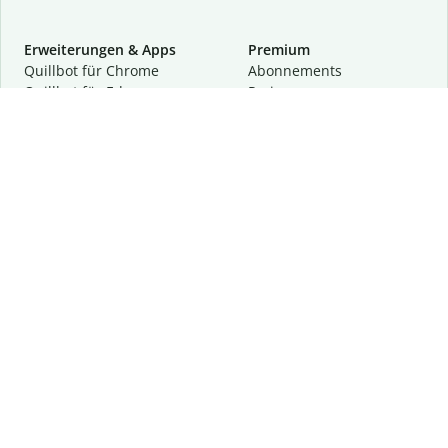
Erweiterungen & Apps
Premium
Quillbot für Chrome
Abon­ne­ments
Quillbot für Edge
Preise
Quillbot für Safari
Für Teams
Quillbot für Android
Partnerprogramm
Quillbot für iOS
Demo anfragen
Quillbot für Windows
Quillbot für macOS
Quillbot für Word
Tools
Unternehmen
Schreibhilfen
Über uns
Textkorrektur
Privatsphäre & Sicherheit
Zitieren und Originalität
Karriere
KI-Tools
Hilfe
Kontakt
Ressourcen
Folge uns