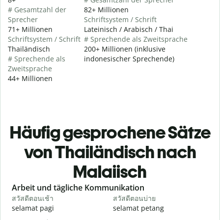
# Gesamtzahl der
82+ Millionen
Sprecher
Schriftsystem / Schrift
71+ Millionen
Lateinisch / Arabisch / Thai
Schriftsystem / Schrift
# Sprechende als Zweitsprache
Thailändisch
200+ Millionen (inklusive
# Sprechende als
indonesischer Sprechende)
Zweitsprache
44+ Millionen
Häufig gesprochene Sätze
von Thailändisch nach
Malaiisch
Slide 1 of 6
Arbeit und tägliche Kommunikation
สวัสดีตอนเช้า
สวัสดีตอนบ่าย
ส
selamat pagi
selamat petang
H