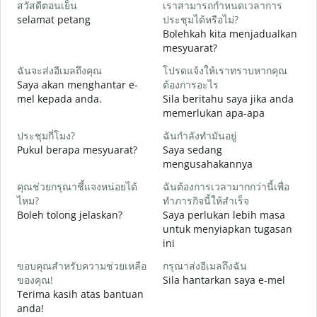
สวัสดีตอนเย็น
เราสามารถกำหนดเวลาการ
ฉ
selamat petang
ประชุมได้หรือไม่?
n
Bolehkah kita menjadualkan
ส
mesyuarat?
S
ฉันจะส่งอีเมลถึงคุณ
โปรดแจ้งให้เราทราบหากคุณ
p
Saya akan menghantar e-
ต้องการอะไร
ด
mel kepada anda.
Sila beritahu saya jika anda
A
memerlukan apa-apa
ใ
ประชุมกี่โมง?
ฉันกำลังทำมันอยู่
Y
Pukul berapa mesyuarat?
Saya sedang
mengusahakannya
ล
s
คุณช่วยกรุณาชี้แจงหน่อยได้
ฉันต้องการเวลามากกว่านี้เพื่อ
ไหม?
ทำภารกิจนี้ให้สำเร็จ
โ
Boleh tolong jelaskan?
Saya perlukan lebih masa
D
untuk menyiapkan tugasan
ini
ขอบคุณสำหรับความช่วยเหลือ
กรุณาส่งอีเมลถึงฉัน
ของคุณ!
Sila hantarkan saya e-mel
Terima kasih atas bantuan
anda!