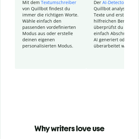
Mit dem
Textumschreiber
Der
AI-Detector
von
von Quillbot findest du
Quillbot analysiert d
immer die richtigen Worte.
Texte und erstellt ei
Wähle einfach den
hilfreichen Bericht. S
passenden vordefinierten
überprüfst du schnel
Modus aus oder erstelle
einfach Abschnitte, d
deinen eigenen
AI generiert oder
personalisierten Modus.
überarbeitet wurden.
Why writers love use