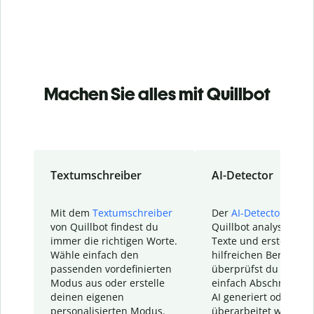
Machen Sie alles mit Quillbot
Textumschreiber
AI-Detector
Mit dem
Textumschreiber
Der
AI-Detector
von
von Quillbot findest du
Quillbot analysiert d
immer die richtigen Worte.
Texte und erstellt ei
Wähle einfach den
hilfreichen Bericht. S
passenden vordefinierten
überprüfst du schnel
Modus aus oder erstelle
einfach Abschnitte, d
deinen eigenen
AI generiert oder
personalisierten Modus.
überarbeitet wurden.