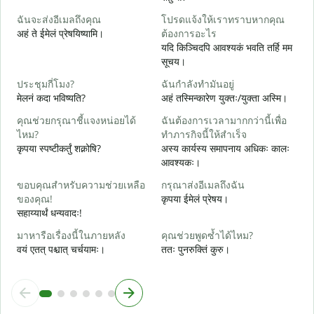
ส
ฉันจะส่งอีเมลถึงคุณ
โปรดแจ้งให้เราทราบหากคุณ
स
अहं ते ईमेलं प्रेषयिष्यामि।
ต้องการอะไร
ด
यदि किञ्चिदपि आवश्यकं भवति तर्हि मम
स
सूचय।
ใ
ประชุมกี่โมง?
ฉันกำลังทำมันอยู่
आ
मेलनं कदा भविष्यति?
अहं तस्मिन्कारेण युक्तः/युक्ता अस्मि।
ล
คุณช่วยกรุณาชี้แจงหน่อยได้
ฉันต้องการเวลามากกว่านี้เพื่อ
श
ไหม?
ทำภารกิจนี้ให้สำเร็จ
कृपया स्पष्टीकर्तुं शक्नोषि?
अस्य कार्यस्य समापनाय अधिकः कालः
โ
आवश्यकः।
न
ขอบคุณสำหรับความช่วยเหลือ
กรุณาส่งอีเมลถึงฉัน
ของคุณ!
कृपया ईमेलं प्रेषय।
सहाय्यार्थं धन्यवादः!
มาหารือเรื่องนี้ในภายหลัง
คุณช่วยพูดซ้ำได้ไหม?
वयं एतत् पश्चात् चर्चयामः।
ततः पुनरुक्तिं कुरु।