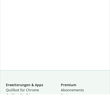
Erweiterungen & Apps
Premium
Quillbot für Chrome
Abon­ne­ments
Quillbot für Edge
Preise
Quillbot für Safari
Für Teams
Quillbot für Android
Partnerprogramm