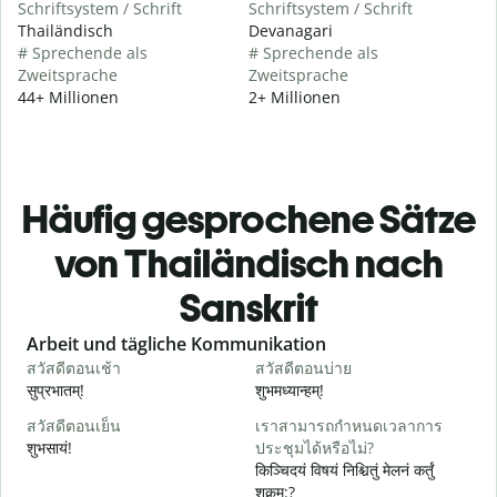
Schriftsystem / Schrift
Schriftsystem / Schrift
Thailändisch
Devanagari
# Sprechende als
# Sprechende als
Zweitsprache
Zweitsprache
44+ Millionen
2+ Millionen
Häufig gesprochene Sätze
von Thailändisch nach
Sanskrit
Slide 1 of 6
Arbeit und tägliche Kommunikation
สวัสดีตอนเช้า
สวัสดีตอนบ่าย
ส
सुप्रभातम्!
शुभमध्यान्हम्!
न
สวัสดีตอนเย็น
เราสามารถกำหนดเวลาการ
ฉ
शुभसायं!
ประชุมได้หรือไม่?
म
किञ्चिदयं विषयं निश्चितुं मेलनं कर्तुं
शक्नुम:?