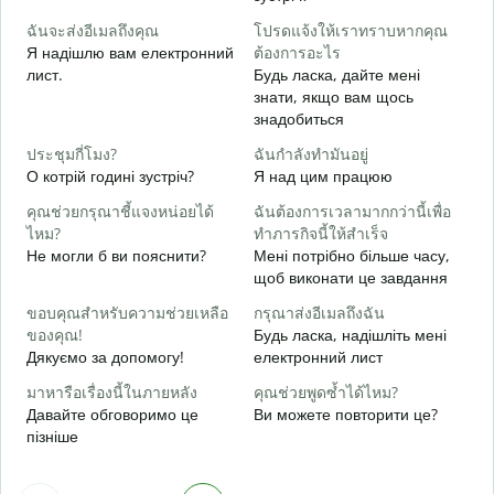
Д
ฉันจะส่งอีเมลถึงคุณ
โปรดแจ้งให้เราทราบหากคุณ
в
Я надішлю вам електронний
ต้องการอะไร
ด
лист.
Будь ласка, дайте мені
Н
знати, якщо вам щось
знадобиться
ใ
т
ประชุมกี่โมง?
ฉันกำลังทำมันอยู่
О котрій годині зустріч?
Я над цим працюю
ล
д
คุณช่วยกรุณาชี้แจงหน่อยได้
ฉันต้องการเวลามากกว่านี้เพื่อ
ไหม?
ทำภารกิจนี้ให้สำเร็จ
โ
Не могли б ви пояснити?
Мені потрібно більше часу,
Д
щоб виконати це завдання
г
ขอบคุณสำหรับความช่วยเหลือ
กรุณาส่งอีเมลถึงฉัน
ของคุณ!
Будь ласка, надішліть мені
Дякуємо за допомогу!
електронний лист
มาหารือเรื่องนี้ในภายหลัง
คุณช่วยพูดซ้ำได้ไหม?
Давайте обговоримо це
Ви можете повторити це?
пізніше