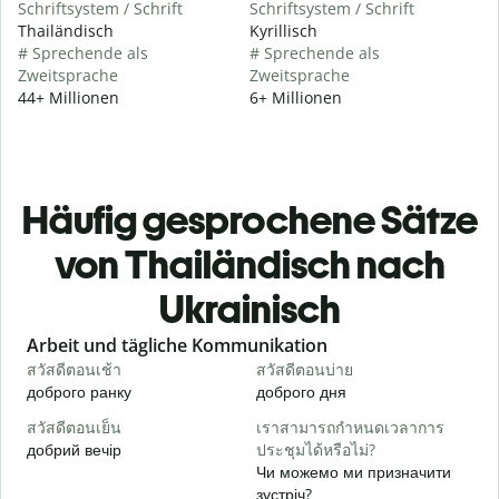
Schriftsystem / Schrift
Schriftsystem / Schrift
Thailändisch
Kyrillisch
# Sprechende als
# Sprechende als
Zweitsprache
Zweitsprache
44+ Millionen
6+ Millionen
Häufig gesprochene Sätze
von Thailändisch nach
Ukrainisch
Slide 1 of 6
Arbeit und tägliche Kommunikation
สวัสดีตอนเช้า
สวัสดีตอนบ่าย
ส
доброго ранку
доброго дня
П
สวัสดีตอนเย็น
เราสามารถกำหนดเวลาการ
ฉ
добрий вечір
ประชุมได้หรือไม่?
М
Чи можемо ми призначити
ส
зустріч?