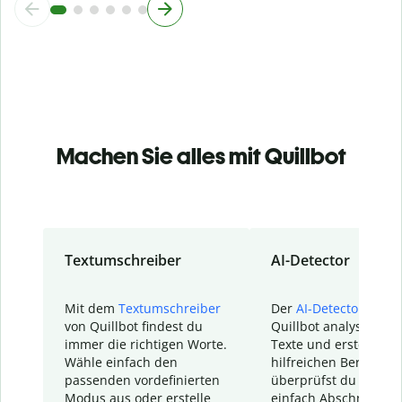
Machen Sie alles mit Quillbot
Textumschreiber
AI-Detector
Mit dem
Textumschreiber
Der
AI-Detector
von
von Quillbot findest du
Quillbot analysiert d
immer die richtigen Worte.
Texte und erstellt ei
Wähle einfach den
hilfreichen Bericht. S
passenden vordefinierten
überprüfst du schnel
Modus aus oder erstelle
einfach Abschnitte, d