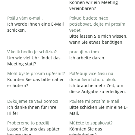
Können wir ein Meeting
D
vereinbaren?
G
Pošlu vám e-mail.
Pokud budete něco
Ich werde Ihnen eine E-Mail
potřebovat, dejte mi prosím
n
schicken.
vědět
G
Bitte lassen Sie mich wissen,
wenn Sie etwas benötigen.
A
J
V kolik hodin je schůzka?
pracuji na tom
Um wie viel Uhr findet das
Ich arbeite daran.
Meeting statt?
A
Mohl byste prosím upřesnit?
Potřebuji více času na
Könnten Sie das bitte näher
dokončení tohoto úkolu
K
erläutern?
Ich brauche mehr Zeit, um
W
diese Aufgabe zu erledigen.
Děkujeme za vaši pomoc!
Pošlete mi prosím e-mail
Ich danke Ihnen für Ihre
Bitte schicken Sie mir eine E-
Hilfe!
Mail.
Probereme to později
Můžete to zopakovat?
Lassen Sie uns das später
Könnten Sie das
besprechen.
wiederholen?