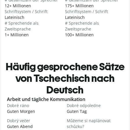
12+ Millionen
175+ Millionen
Schriftsystem / Schrift
Schriftsystem / Schrift
Lateinisch
Lateinisch
# Sprechende als
# Sprechende als
Zweitsprache
Zweitsprache
1+ Millionen
100+ Millionen
Häufig gesprochene Sätze
von Tschechisch nach
Deutsch
Slide 1 of 6
Arbeit und tägliche Kommunikation
Dobré ráno
Dobré odpoledne
A
Guten Morgen
Guten Tag
H
Dobrý večer
Můžeme si naplánovat
j
Guten Abend
schůzku?
I