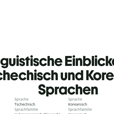
guistische Einblicke
chechisch und Kor
Sprachen
Sprache
Sprache
Tschechisch
Koreanisch
Sprachfamilie
Sprachfamilie