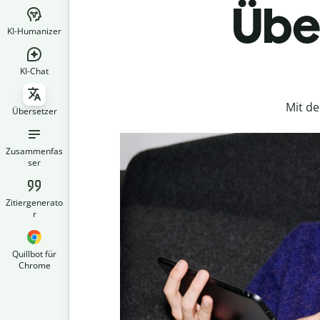
Über
KI-Humanizer
KI-Chat
Mit d
Übersetzer
Zusammenfas
ser
Zitiergenerato
r
Quillbot für
Chrome