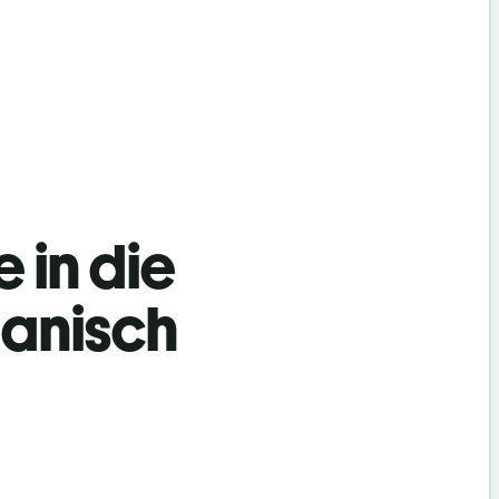
 in die
eanisch