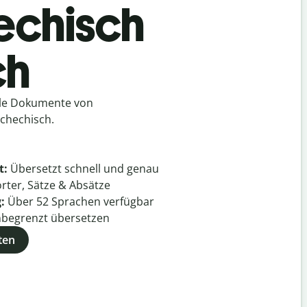
hechisch
ch
lle Dokumente von
chechisch.
t:
Übersetzt schnell und genau
rter, Sätze & Absätze
g:
Über
52
Sprachen verfügbar
begrenzt übersetzen
ten