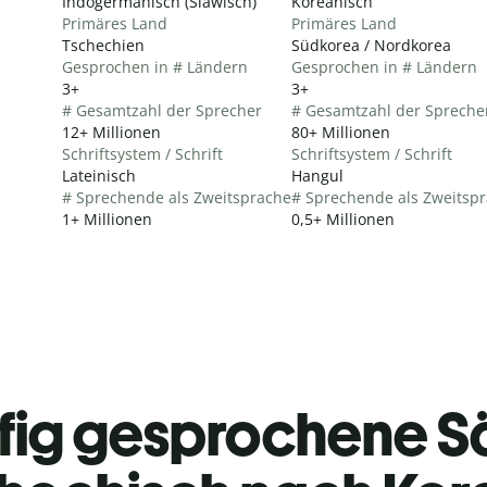
Indogermanisch (Slawisch)
Koreanisch
Primäres Land
Primäres Land
Tschechien
Südkorea / Nordkorea
Gesprochen in # Ländern
Gesprochen in # Ländern
3+
3+
# Gesamtzahl der Sprecher
# Gesamtzahl der Spreche
12+ Millionen
80+ Millionen
Schriftsystem / Schrift
Schriftsystem / Schrift
Lateinisch
Hangul
# Sprechende als Zweitsprache
# Sprechende als Zweitsp
1+ Millionen
0,5+ Millionen
fig gesprochene S