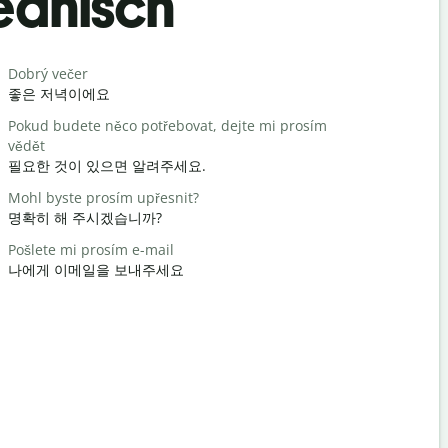
eanisch
Begrüß
Dobrý večer
Ahoj / Aho
좋은 저녁이에요
안녕 / 안녕
Pokud budete něco potřebovat, dejte mi prosím
Jak se mát
vědět
어떻게 지내
필요한 것이 있으면 알려주세요.
nemáš zač
Mohl byste prosím upřesnit?
천만에요
명확히 해 주시겠습니까?
Promiňte 
Pošlete mi prosím e-mail
실례합니다
나에게 이메일을 보내주세요
Kde je nejb
가장 가까운