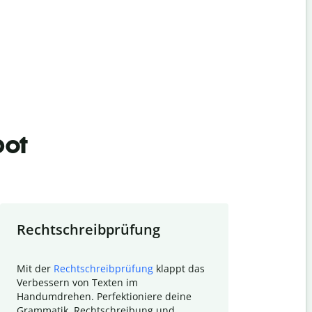
bot
Rechtschreibprüfung
Textzu
Mit der
Rechtschreibprüfung
klappt das
Mithilfe de
Verbessern von Texten im
Quillbot ka
Handumdrehen. Perfektioniere deine
Überblick ü
Grammatik, Rechtschreibung und
So wird das