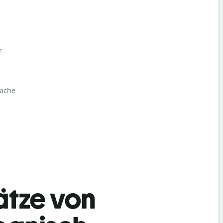
r
rache
ätze von