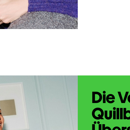
Die V
Quill
Übers