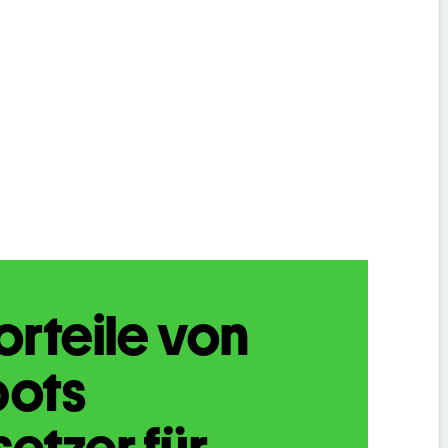
orteile von
bots
etzer für