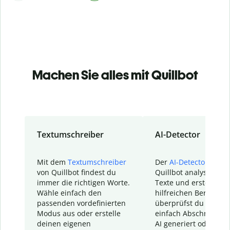
Machen Sie alles mit Quillbot
Textumschreiber
AI-Detector
Mit dem
Textumschreiber
Der
AI-Detector
von
von Quillbot findest du
Quillbot analysiert d
immer die richtigen Worte.
Texte und erstellt ei
Wähle einfach den
hilfreichen Bericht. S
passenden vordefinierten
überprüfst du schnel
Modus aus oder erstelle
einfach Abschnitte, d
deinen eigenen
AI generiert oder