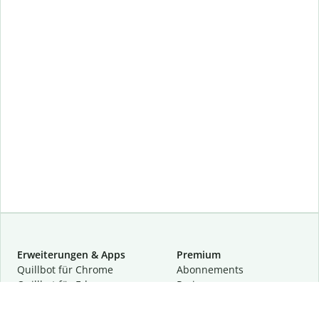
Erweiterungen & Apps
Premium
Quillbot für Chrome
Abon­ne­ments
Quillbot für Edge
Preise
Quillbot für Safari
Für Teams
Quillbot für Android
Partnerprogramm