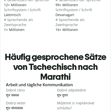
12+ Millionen
99+ Millionen
Schriftsystem / Schrift
Schriftsystem / Schrift
Lateinisch
Devanagari
# Sprechende als
# Sprechende als
Zweitsprache
Zweitsprache
1+ Millionen
16+ Millionen
Häufig gesprochene Sätze
von Tschechisch nach
Marathi
Slide 1 of 6
Arbeit und tägliche Kommunikation
Dobré ráno
Dobré odpoledne
A
शुभ सकाळ
शुभ दुपार
न
Dobrý večer
Můžeme si naplánovat
j
शुभ संध्याकाळ
schůzku?
म