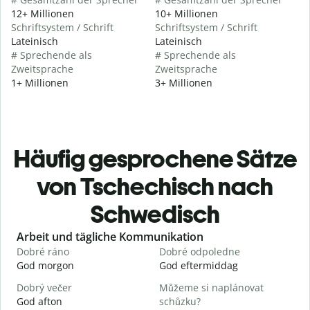
12+ Millionen
10+ Millionen
Schriftsystem / Schrift
Schriftsystem / Schrift
Lateinisch
Lateinisch
# Sprechende als
# Sprechende als
Zweitsprache
Zweitsprache
1+ Millionen
3+ Millionen
Häufig gesprochene Sätze
von Tschechisch nach
Schwedisch
Slide 1 of 6
Arbeit und tägliche Kommunikation
Dobré ráno
Dobré odpoledne
A
God morgon
God eftermiddag
H
Dobrý večer
Můžeme si naplánovat
j
God afton
schůzku?
J