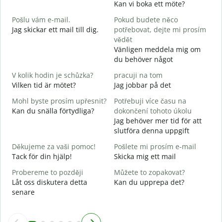
Kan vi boka ett möte?
D
Pošlu vám e-mail.
Pokud budete něco
G
Jag skickar ett mail till dig.
potřebovat, dejte mi prosím
n
vědět
D
Vänligen meddela mig om
du behöver något
A
J
V kolik hodin je schůzka?
pracuji na tom
Vilken tid är mötet?
Jag jobbar på det
A
Mohl byste prosím upřesnit?
Potřebuji více času na
Kan du snälla förtydliga?
dokončení tohoto úkolu
K
Jag behöver mer tid för att
V
slutföra denna uppgift
Děkujeme za vaši pomoc!
Pošlete mi prosím e-mail
Tack för din hjälp!
Skicka mig ett mail
Probereme to později
Můžete to zopakovat?
Låt oss diskutera detta
Kan du upprepa det?
senare