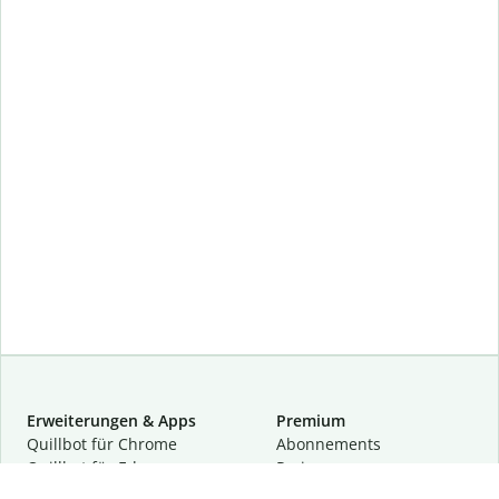
Erweiterungen & Apps
Premium
Quillbot für Chrome
Abon­ne­ments
Quillbot für Edge
Preise
Quillbot für Safari
Für Teams