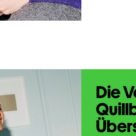
Die V
Quill
Übers