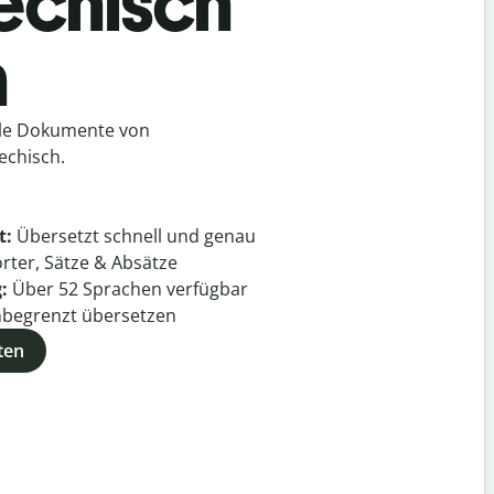
hechisch
h
lle Dokumente von
echisch.
t:
Übersetzt schnell und genau
rter, Sätze & Absätze
g:
Über
52
Sprachen verfügbar
begrenzt übersetzen
ten