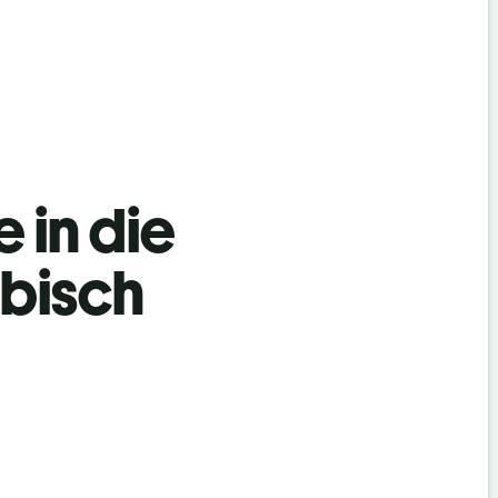
 in die
rbisch