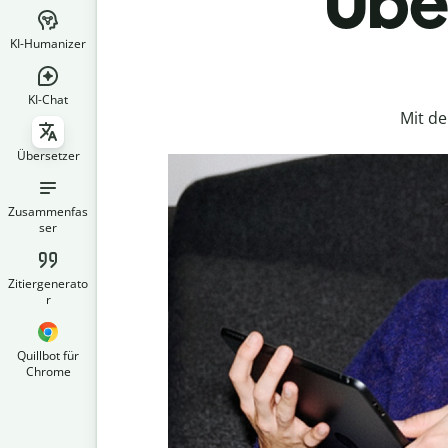
Über
KI-Humanizer
KI-Chat
Mit d
Übersetzer
Zusammenfas
ser
Zitiergenerato
r
Quillbot für
Chrome