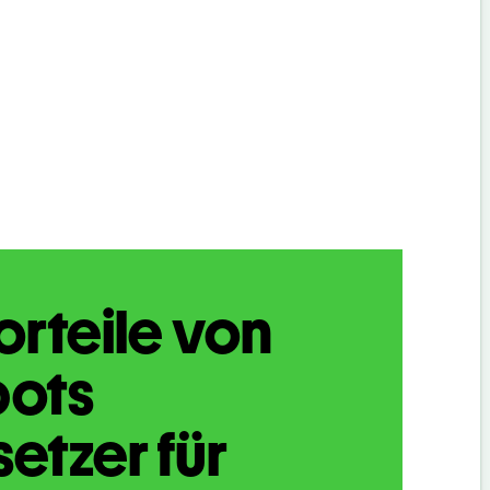
orteile von
bots
etzer für