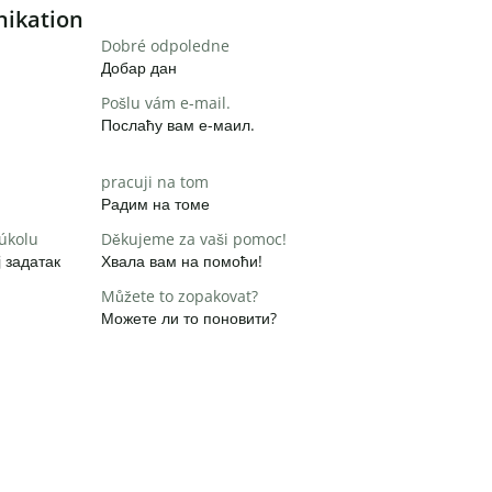
nikation
Dobré odpoledne
Добар дан
Pošlu vám e-mail.
Послаћу вам е-маил.
pracuji na tom
Радим на томе
 úkolu
Děkujeme za vaši pomoc!
 задатак
Хвала вам на помоћи!
Můžete to zopakovat?
Можете ли то поновити?