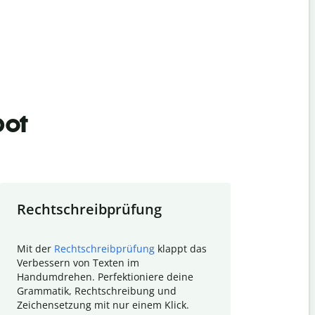
bot
Rechtschreibprüfung
Textzu
Mit der
Rechtschreibprüfung
klappt das
Mithilfe de
Verbessern von Texten im
Quillbot ka
Handumdrehen. Perfektioniere deine
Überblick ü
Grammatik, Rechtschreibung und
So wird das
Zeichensetzung mit nur einem Klick.
Forschungsa