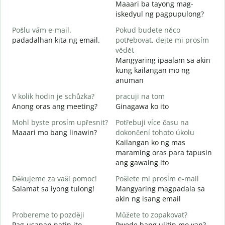
Maaari ba tayong mag-
D
iskedyul ng pagpupulong?
Pošlu vám e-mail.
Pokud budete něco
padadalhan kita ng email.
potřebovat, dejte mi prosím
n
vědět
B
Mangyaring ipaalam sa akin
kung kailangan mo ng
A
anuman
O
V kolik hodin je schůzka?
pracuji na tom
Anong oras ang meeting?
Ginagawa ko ito
Mohl byste prosím upřesnit?
Potřebuji více času na
K
Maaari mo bang linawin?
dokončení tohoto úkolu
S
Kailangan ko ng mas
h
maraming oras para tapusin
ang gawaing ito
Děkujeme za vaši pomoc!
Pošlete mi prosím e-mail
Salamat sa iyong tulong!
Mangyaring magpadala sa
akin ng isang email
Probereme to později
Můžete to zopakovat?
Pag-usapan natin ito
Pwede bang ulitin mo yan?