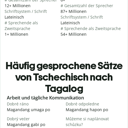
12+ Millionen
# Gesamtzahl der Sprecher
Schriftsystem / Schrift
87+ Millionen
Lateinisch
Schriftsystem / Schrift
# Sprechende als
Lateinisch
Zweitsprache
# Sprechende als Zweitsprache
1+ Millionen
54+ Millionen
Häufig gesprochene Sätze
von Tschechisch nach
Tagalog
Slide 1 of 6
Arbeit und tägliche Kommunikation
Dobré ráno
Dobré odpoledne
A
Magandang umaga po
Magandang hapon po
H
Dobrý večer
Můžeme si naplánovat
j
Magandang gabi po
schůzku?
A