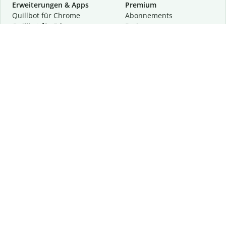
Erweiterungen & Apps
Premium
Quillbot für Chrome
Abon­ne­ments
Quillbot für Edge
Preise
Quillbot für Safari
Für Teams
Quillbot für Android
Partnerprogramm
Quillbot für iOS
Demo anfragen
Quillbot für Windows
Quillbot für macOS
Quillbot für Word
Tools
Unternehmen
Schreibhilfen
Über uns
Textkorrektur
Privatsphäre & Sicherheit
Zitieren und Originalität
Karriere
KI-Tools
Hilfe
Kontakt
Ressourcen
Folge uns