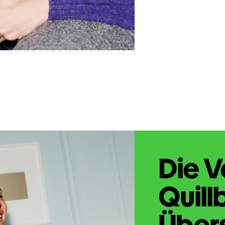
Die V
Quill
Übers