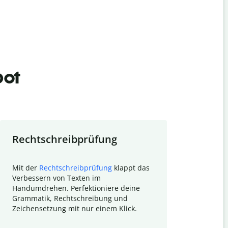
bot
Rechtschreibprüfung
Textzu
Mit der
Rechtschreibprüfung
klappt das
Mithilfe de
Verbessern von Texten im
Quillbot ka
Handumdrehen. Perfektioniere deine
Überblick ü
Grammatik, Rechtschreibung und
So wird das
Zeichensetzung mit nur einem Klick.
Forschungsa
E-Mails zum