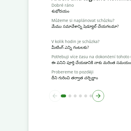
Dobré ráno
శుభోదయం
Můžeme si naplánovat schůzku?
మేము సమావేశాన్ని షెడ్యూల్ చేయగలమా?
V kolik hodin je schůzka?
మీటింగ్ ఎన్ని గంటలకు?
Potřebuji více času na dokončení tohoto
ఈ పనిని పూర్తి చేయడానికి నాకు మరింత సమయం
Probereme to později
దీని గురించి తర్వాత చర్చిద్దాం