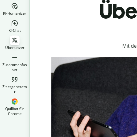
Über
KI-Humanizer
KI-Chat
Mit d
Übersetzer
Zusammenfas
ser
Zitiergenerato
r
Quillbot für
Chrome