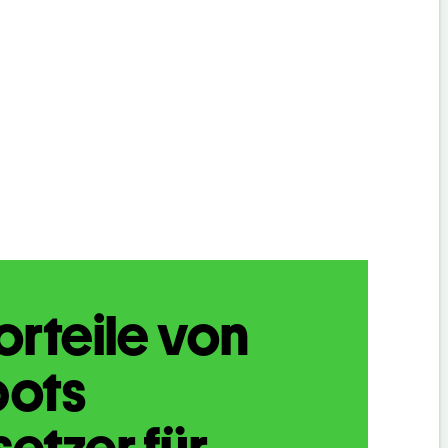
orteile von
bots
etzer für