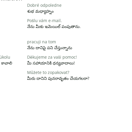
Dobré odpoledne
శుభ మధ్యాహ్నం
Pošlu vám e-mail.
నేను మీకు ఇమెయిల్ పంపుతాను.
pracuji na tom
నేను దానిపై పని చేస్తున్నాను
 úkolu
Děkujeme za vaši pomoc!
 కావాలి
మీ సహాయానికి ధన్యవాదాలు!
Můžete to zopakovat?
మీరు దానిని పునరావృతం చేయగలరా?