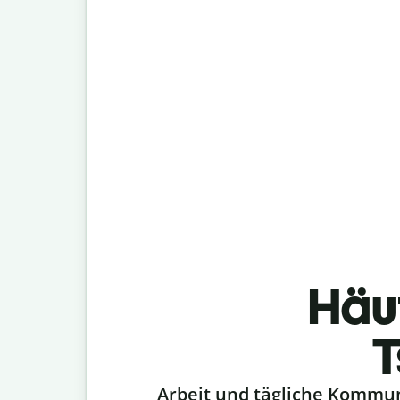
Häu
T
Slide 1 of 6
Arbeit und tägliche Kommu