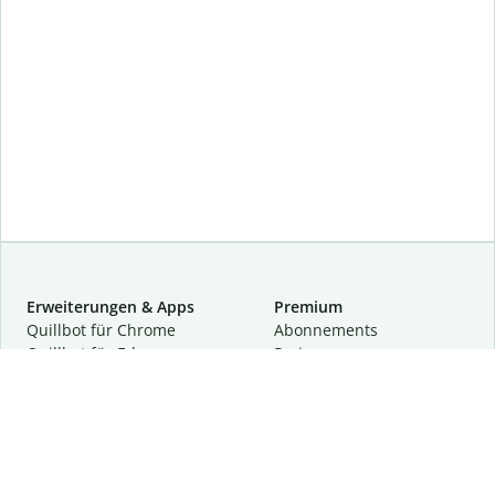
Erweiterungen & Apps
Premium
Quillbot für Chrome
Abon­ne­ments
Quillbot für Edge
Preise
Quillbot für Safari
Für Teams
Quillbot für Android
Partnerprogramm
Quillbot für iOS
Demo anfragen
Quillbot für Windows
Quillbot für macOS
Quillbot für Word