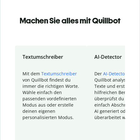
Machen Sie alles mit Quillbot
Textumschreiber
AI-Detector
Mit dem
Textumschreiber
Der
AI-Detector
von
von Quillbot findest du
Quillbot analysiert d
immer die richtigen Worte.
Texte und erstellt ei
Wähle einfach den
hilfreichen Bericht. S
passenden vordefinierten
überprüfst du schnel
Modus aus oder erstelle
einfach Abschnitte, d
deinen eigenen
AI generiert oder
personalisierten Modus.
überarbeitet wurden.