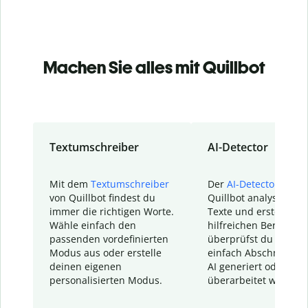
Machen Sie alles mit Quillbot
Textumschreiber
AI-Detector
Mit dem
Textumschreiber
Der
AI-Detector
von
von Quillbot findest du
Quillbot analysiert d
immer die richtigen Worte.
Texte und erstellt ei
Wähle einfach den
hilfreichen Bericht. S
passenden vordefinierten
überprüfst du schnel
Modus aus oder erstelle
einfach Abschnitte, d
deinen eigenen
AI generiert oder
personalisierten Modus.
überarbeitet wurden.