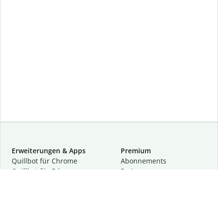
Erweiterungen & Apps
Premium
Quillbot für Chrome
Abon­ne­ments
Quillbot für Edge
Preise
Quillbot für Safari
Für Teams
Quillbot für Android
Partnerprogramm
Quillbot für iOS
Demo anfragen
Quillbot für Windows