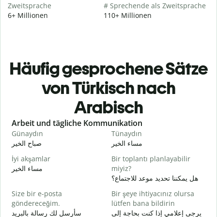
Zweitsprache
# Sprechende als Zweitsprache
6+ Millionen
110+ Millionen
Häufig gesprochene Sätze
von Türkisch nach
Arabisch
Slide 1 of 6
Arbeit und tägliche Kommunikation
Günaydın
Tünaydın
M
ا
مساء الخير
صباح الخير
İyi akşamlar
Bir toplantı planlayabilir
مساء الخير
miyiz?
و
هل يمكننا تحديد موعد للاجتماع؟
G
Size bir e-posta
Bir şeye ihtiyacınız olursa
ر
göndereceğim.
lütfen bana bildirin
R
يرجى إعلامي إذا كنت بحاجة إلى
سأرسل لك رسالة بالبريد