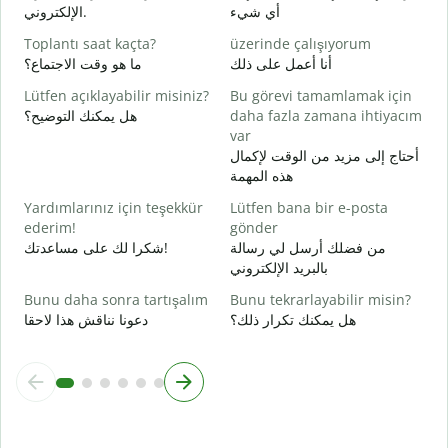
ة
أي شيء
الإلكتروني.
E
Toplantı saat kaçta?
üzerinde çalışıyorum
ا
أنا أعمل على ذلك
ما هو وقت الاجتماع؟
G
Lütfen açıklayabilir misiniz?
Bu görevi tamamlamak için
ة
هل يمكنك التوضيح؟
daha fazla zamana ihtiyacım
var
E
أحتاج إلى مزيد من الوقت لإكمال
؟
هذه المهمة
Yardımlarınız için teşekkür
Lütfen bana bir e-posta
ederim!
gönder
من فضلك أرسل لي رسالة
شكرا لك على مساعدتك!
بالبريد الإلكتروني
Bunu daha sonra tartışalım
Bunu tekrarlayabilir misin?
هل يمكنك تكرار ذلك؟
دعونا نناقش هذا لاحقا