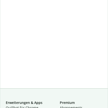
Erweiterungen & Apps
Premium
Quillbot für Chrome
Abon­ne­ments