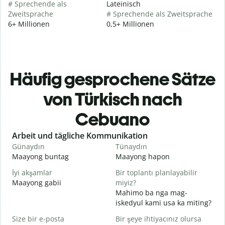
# Sprechende als
Lateinisch
Zweitsprache
# Sprechende als Zweitsprache
6+ Millionen
0,5+ Millionen
Häufig gesprochene Sätze
von Türkisch nach
Cebuano
Slide 1 of 6
Arbeit und tägliche Kommunikation
Günaydın
Tünaydın
M
Maayong buntag
Maayong hapon
H
İyi akşamlar
Bir toplantı planlayabilir
Maayong gabii
miyiz?
A
Mahimo ba nga mag-
G
iskedyul kami usa ka miting?
M
Size bir e-posta
Bir şeye ihtiyacınız olursa
g