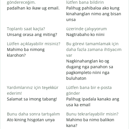
göndereceğim.
lütfen bana bildirin
R
padalhan ko ikaw ug email.
Palihug pahibaloa ako kung
G
kinahanglan nimo ang bisan
unsa
E
O
Toplantı saat kaçta?
üzerinde çalışıyorum
Unsang orasa ang miting?
Nagtrabaho ko niini
G
Lütfen açıklayabilir misiniz?
Bu görevi tamamlamak için
Mahimo ba nimong
daha fazla zamana ihtiyacım
klarohon?
var
E
Nagkinahanglan ko og
A
dugang nga panahon sa
h
pagkompleto niini nga
buluhaton
Yardımlarınız için teşekkür
Lütfen bana bir e-posta
ederim!
gönder
Salamat sa imong tabang!
Palihug ipadala kanako ang
usa ka email
Bunu daha sonra tartışalım
Bunu tekrarlayabilir misin?
Ato kining hisgotan unya
Mahimo ba nimo balikon
kana?