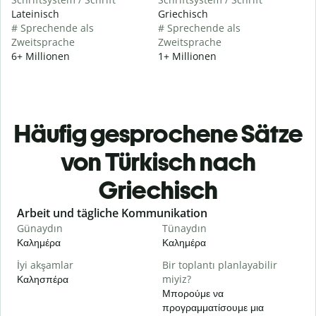
Lateinisch
Griechisch
# Sprechende als
# Sprechende als
Zweitsprache
Zweitsprache
6+ Millionen
1+ Millionen
Häufig gesprochene Sätze
von Türkisch nach
Griechisch
Slide 1 of 6
Arbeit und tägliche Kommunikation
Günaydın
Tünaydın
M
Καλημέρα
Καλημέρα
Γ
İyi akşamlar
Bir toplantı planlayabilir
Καλησπέρα
miyiz?
Τ
Μπορούμε να
G
προγραμματίσουμε μια
Κ