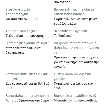
συνάντηση;
R
Size bir e-posta
Bir şeye ihtiyacınız olursa
Κ
göndereceğim.
lütfen bana bildirin
Θα σου στείλω email.
Παρακαλώ ενημερώστε με αν
E
χρειάζεστε κάτι
Ν
Toplantı saat kaçta?
üzerinde çalışıyorum
G
Τι ώρα είναι η συνάντηση;
Το δουλεύω
Α
Lütfen açıklayabilir misiniz?
Bu görevi tamamlamak için
E
Μπορείτε παρακαλώ να
daha fazla zamana ihtiyacım
Π
διευκρινίσετε;
var
ξ
Χρειάζομαι περισσότερο χρόνο
για να ολοκληρώσω αυτήν την
εργασία
Yardımlarınız için teşekkür
Lütfen bana bir e-posta
ederim!
gönder
Σας ευχαριστώ για τη βοήθειά
Παρακαλώ στείλτε μου ένα
σας!
email
Bunu daha sonra tartışalım
Bunu tekrarlayabilir misin?
Ας το συζητήσουμε αργότερα
Μπορείτε να το επαναλάβετε;