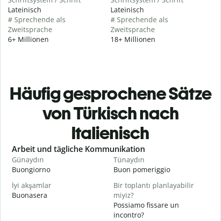
Lateinisch
Lateinisch
# Sprechende als
# Sprechende als
Zweitsprache
Zweitsprache
6+ Millionen
18+ Millionen
Häufig gesprochene Sätze
von Türkisch nach
Italienisch
Slide 1 of 6
Arbeit und tägliche Kommunikation
Günaydın
Tünaydın
M
Buongiorno
Buon pomeriggio
C
İyi akşamlar
Bir toplantı planlayabilir
Buonasera
miyiz?
M
Possiamo fissare un
G
incontro?
B