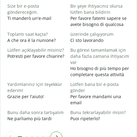
Size bir e-posta
Bir şeye ihtiyacınız olursa
R
göndereceğim.
lütfen bana bildirin
P
Ti manderò un'e-mail
Per favore fatemi sapere se
avete bisogno di qualcosa
E
S
Toplantı saat kaçta?
üzerinde çalışıyorum
A che ora è la riunione?
Ci sto lavorando
G
A
Lütfen açıklayabilir misiniz?
Bu görevi tamamlamak için
Potresti per favore chiarire?
daha fazla zamana ihtiyacım
E
var
D
Ho bisogno di più tempo per
v
completare questa attività
Yardımlarınız için teşekkür
Lütfen bana bir e-posta
ederim!
gönder
Grazie per l'aiuto!
Per favore mandami una
email
Bunu daha sonra tartışalım
Bunu tekrarlayabilir misin?
Ne parliamo più tardi
Puoi ripeterlo?