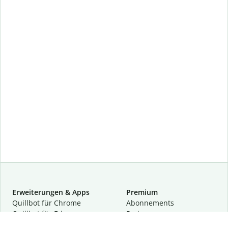
Erweiterungen & Apps
Premium
Quillbot für Chrome
Abon­ne­ments
Quillbot für Edge
Preise
Quillbot für Safari
Für Teams