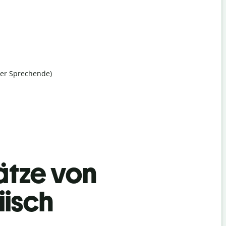
her Sprechende)
ätze von
iisch
Begrüß