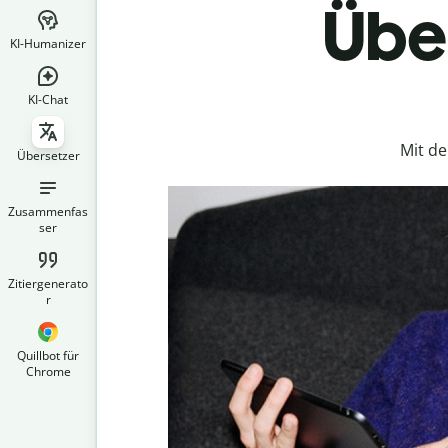
Über
KI-Humanizer
KI-Chat
Mit d
Übersetzer
Zusammenfas
ser
Zitiergenerato
r
Quillbot für
Chrome