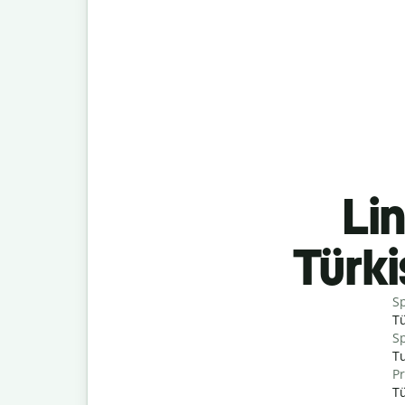
Lin
Türk
S
Tü
Sp
T
P
Tü