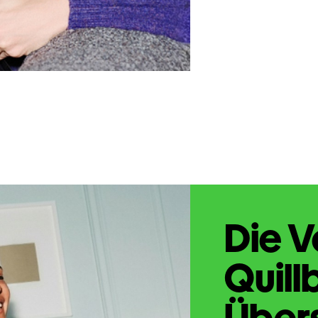
Die V
Quill
Übers