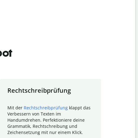
bot
Rechtschreibprüfung
Textzu
Mit der
Rechtschreibprüfung
klappt das
Mithilfe de
Verbessern von Texten im
Quillbot ka
Handumdrehen. Perfektioniere deine
Überblick ü
Grammatik, Rechtschreibung und
So wird das
Zeichensetzung mit nur einem Klick.
Forschungsa