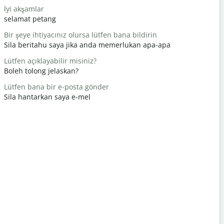
İyi akşamlar
Merhaba /
selamat petang
Hello / Hai
Bir şeye ihtiyacınız olursa lütfen bana bildirin
Nasılsın?
Sila beritahu saya jika anda memerlukan apa-apa
apa khaba
Lütfen açıklayabilir misiniz?
Rica eder
Boleh tolong jelaskan?
Anda dial
Lütfen bana bir e-posta gönder
Afedersin
Sila hantarkan saya e-mel
Maafkan s
En yakın o
Di manakah