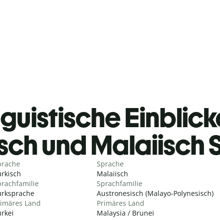
guistische Einblicke
isch und Malaiisch
prache
Sprache
rkisch
Malaiisch
rachfamilie
Sprachfamilie
urksprache
Austronesisch (Malayo-Polynesisch)
rimäres Land
Primäres Land
rkei
Malaysia / Brunei