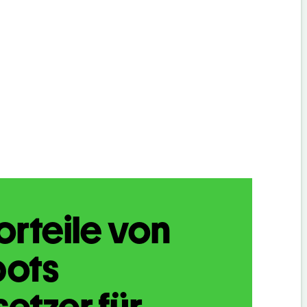
orteile von
bots
etzer für