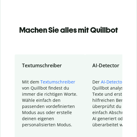
Machen Sie alles mit Quillbot
Textumschreiber
AI-Detector
Mit dem
Textumschreiber
Der
AI-Detector
von
von Quillbot findest du
Quillbot analysiert d
immer die richtigen Worte.
Texte und erstellt ei
Wähle einfach den
hilfreichen Bericht. S
passenden vordefinierten
überprüfst du schnel
Modus aus oder erstelle
einfach Abschnitte, d
deinen eigenen
AI generiert oder
personalisierten Modus.
überarbeitet wurden.