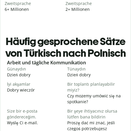
Zweitsprache
Zweitsprache
6+ Millionen
2+ Millionen
Häufig gesprochene Sätze
von Türkisch nach Polnisch
Slide 1 of 6
Arbeit und tägliche Kommunikation
Günaydın
Tünaydın
M
Dzień dobry
Dzień dobry
C
İyi akşamlar
Bir toplantı planlayabilir
Dobry wieczór
miyiz?
N
Czy możemy umówić się na
G
spotkanie?
D
Size bir e-posta
Bir şeye ihtiyacınız olursa
R
göndereceğim.
lütfen bana bildirin
N
Wyślę Ci e-mail.
Proszę dać mi znać, jeśli
czegoś potrzebujesz
E