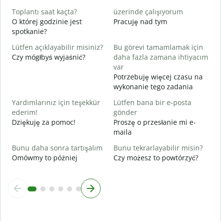
T
Toplantı saat kaçta?
üzerinde çalışıyorum
O której godzinie jest
Pracuję nad tym
G
spotkanie?
D
Lütfen açıklayabilir misiniz?
Bu görevi tamamlamak için
E
Czy mógłbyś wyjaśnić?
daha fazla zamana ihtiyacım
G
var
Potrzebuję więcej czasu na
wykonanie tego zadania
Yardımlarınız için teşekkür
Lütfen bana bir e-posta
ederim!
gönder
Dziękuję za pomoc!
Proszę o przesłanie mi e-
maila
Bunu daha sonra tartışalım
Bunu tekrarlayabilir misin?
Omówmy to później
Czy możesz to powtórzyć?