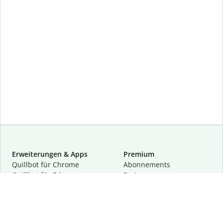
Erweiterungen & Apps
Premium
Quillbot für Chrome
Abon­ne­ments
Quillbot für Edge
Preise
Quillbot für Safari
Für Teams
Quillbot für Android
Partnerprogramm
Quillbot für iOS
Demo anfragen
Quillbot für Windows