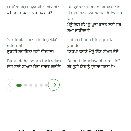
G
Lütfen açıklayabilir misiniz?
Bu görevi tamamlamak için
ਅ
ਕੀ ਤੁਸੀਂ ਸਪਸ਼ਟ ਕਰ ਸਕਦੇ ਹੋ?
daha fazla zamana ihtiyacım
var
E
ਮੈਨੂੰ ਇਸ ਕੰਮ ਨੂੰ ਪੂਰਾ ਕਰਨ ਲਈ ਹੋਰ
ਨ
ਸਮਾਂ ਚਾਹੀਦਾ ਹੈ
Yardımlarınız için teşekkür
Lütfen bana bir e-posta
ederim!
gönder
ਤੁਹਾਡੀ ਸਹਾਇਤਾ ਲਈ ਧੰਨਵਾਦ!
ਕਿਰਪਾ ਕਰਕੇ ਮੈਨੂੰ ਇੱਕ ਈਮੇਲ ਭੇਜੋ
Bunu daha sonra tartışalım
Bunu tekrarlayabilir misin?
ਇਸ ਬਾਰੇ ਬਾਅਦ ਵਿੱਚ ਚਰਚਾ ਕਰੀਏ
ਕੀ ਤੁਸੀਂ ਇਸ ਨੂੰ ਦੁਹਰਾ ਸਕਦੇ ਹੋ?