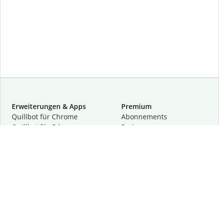
Erweiterungen & Apps
Premium
Quillbot für Chrome
Abon­ne­ments
Quillbot für Edge
Preise
Quillbot für Safari
Für Teams
Quillbot für Android
Partnerprogramm
Quillbot für iOS
Demo anfragen
Quillbot für Windows
Quillbot für macOS
Quillbot für Word
Tools
Unternehmen
Schreibhilfen
Über uns
Textkorrektur
Privatsphäre & Sicherheit