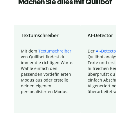
Machen Sie alles mit Quillbot
Textumschreiber
AI-Detector
Mit dem
Textumschreiber
Der
AI-Detector
von
von Quillbot findest du
Quillbot analysiert d
immer die richtigen Worte.
Texte und erstellt ei
Wähle einfach den
hilfreichen Bericht. S
passenden vordefinierten
überprüfst du schnel
Modus aus oder erstelle
einfach Abschnitte, d
deinen eigenen
AI generiert oder
personalisierten Modus.
überarbeitet wurden.