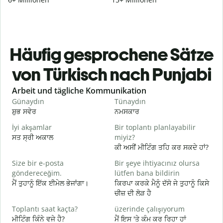
Häufig gesprochene Sätze
von Türkisch nach Punjabi
Slide 1 of 6
Arbeit und tägliche Kommunikation
Günaydın
Tünaydın
M
ਸ਼ੁਭ ਸਵੇਰ
ਨਮਸਕਾਰ
ਹ
İyi akşamlar
Bir toplantı planlayabilir
ਸਤ ਸ੍ਰੀ ਅਕਾਲ
miyiz?
ਮ
ਕੀ ਅਸੀਂ ਮੀਟਿੰਗ ਤਹਿ ਕਰ ਸਕਦੇ ਹਾਂ?
G
Size bir e-posta
Bir şeye ihtiyacınız olursa
ਸ
göndereceğim.
lütfen bana bildirin
R
ਮੈਂ ਤੁਹਾਨੂੰ ਇੱਕ ਈਮੇਲ ਭੇਜਾਂਗਾ।
ਕਿਰਪਾ ਕਰਕੇ ਮੈਨੂੰ ਦੱਸੋ ਜੇ ਤੁਹਾਨੂੰ ਕਿਸੇ
ਤ
ਚੀਜ਼ ਦੀ ਲੋੜ ਹੈ
E
Toplantı saat kaçta?
üzerinde çalışıyorum
ਹ
ਮੀਟਿੰਗ ਕਿੰਨੇ ਵਜੇ ਹੈ?
ਮੈਂ ਇਸ 'ਤੇ ਕੰਮ ਕਰ ਰਿਹਾ ਹਾਂ