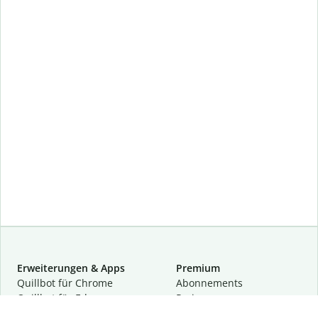
Erweiterungen & Apps
Premium
Quillbot für Chrome
Abon­ne­ments
Quillbot für Edge
Preise
Quillbot für Safari
Für Teams