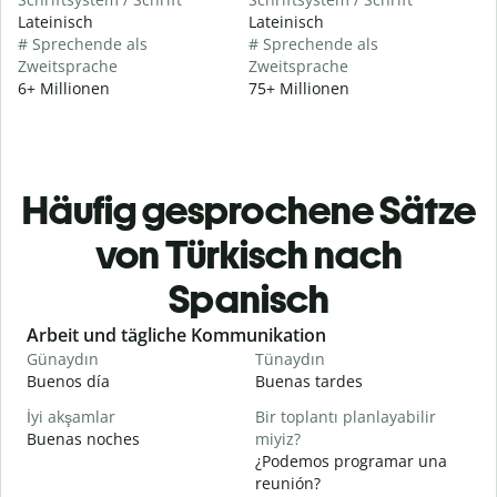
Lateinisch
Lateinisch
# Sprechende als
# Sprechende als
Zweitsprache
Zweitsprache
6+ Millionen
75+ Millionen
Häufig gesprochene Sätze
von Türkisch nach
Spanisch
Slide 1 of 6
Arbeit und tägliche Kommunikation
Günaydın
Tünaydın
M
Buenos día
Buenas tardes
H
İyi akşamlar
Bir toplantı planlayabilir
Buenas noches
miyiz?
M
¿Podemos programar una
G
reunión?
B