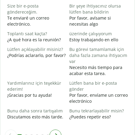
Size bir e-posta
Bir şeye ihtiyacınız olursa
n
göndereceğim.
lütfen bana bildirin
R
Te enviaré un correo
Por favor, avísame si
D
electrónico.
necesitas algo
E
Toplantı saat kaçta?
üzerinde çalışıyorum
S
¿A qué hora es la reunión?
Estoy trabajando en ello
G
Lütfen açıklayabilir misiniz?
Bu görevi tamamlamak için
A
¿Podrías aclararlo, por favor?
daha fazla zamana ihtiyacım
var
E
Necesito más tiempo para
¿
acabar esta tarea.
c
Yardımlarınız için teşekkür
Lütfen bana bir e-posta
ederim!
gönder
¡Gracias por tu ayuda!
Por favor, envíame un correo
electrónico
Bunu daha sonra tartışalım
Bunu tekrarlayabilir misin?
Discutamos esto más tarde.
¿Puedes repetir eso?