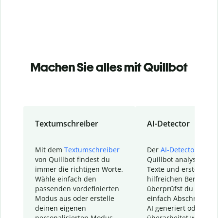
Machen Sie alles mit Quillbot
Textumschreiber
AI-Detector
Mit dem
Textumschreiber
Der
AI-Detector
von
von Quillbot findest du
Quillbot analysiert d
immer die richtigen Worte.
Texte und erstellt ei
Wähle einfach den
hilfreichen Bericht. S
passenden vordefinierten
überprüfst du schnel
Modus aus oder erstelle
einfach Abschnitte, d
deinen eigenen
AI generiert oder
personalisierten Modus.
überarbeitet wurden.