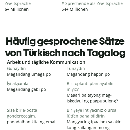
Zweitsprache
# Sprechende als Zweitsprache
6+ Millionen
54+ Millionen
Häufig gesprochene Sätze
von Türkisch nach Tagalog
Slide 1 of 6
Arbeit und tägliche Kommunikation
Günaydın
Tünaydın
M
Magandang umaga po
Magandang hapon po
H
İyi akşamlar
Bir toplantı planlayabilir
Magandang gabi po
miyiz?
A
Maaari ba tayong mag-
G
iskedyul ng pagpupulong?
Size bir e-posta
Bir şeye ihtiyacınız olursa
göndereceğim.
lütfen bana bildirin
R
padadalhan kita ng email.
Mangyaring ipaalam sa akin
B
kung kailangan mo ng