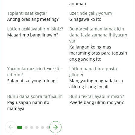
anuman
E
O
Toplantı saat kaçta?
üzerinde çalışıyorum
Anong oras ang meeting?
Ginagawa ko ito
G
Lütfen açıklayabilir misiniz?
Bu görevi tamamlamak için
Maaari mo bang linawin?
daha fazla zamana ihtiyacım
E
var
S
Kailangan ko ng mas
h
maraming oras para tapusin
ang gawaing ito
Yardımlarınız için teşekkür
Lütfen bana bir e-posta
ederim!
gönder
Salamat sa iyong tulong!
Mangyaring magpadala sa
akin ng isang email
Bunu daha sonra tartışalım
Bunu tekrarlayabilir misin?
Pag-usapan natin ito
Pwede bang ulitin mo yan?
mamaya