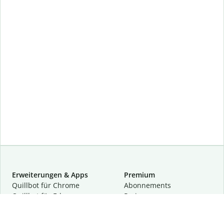
Erweiterungen & Apps
Premium
Quillbot für Chrome
Abon­ne­ments
Quillbot für Edge
Preise
Quillbot für Safari
Für Teams
Quillbot für Android
Partnerprogramm