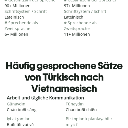
90+ Millionen
97+ Millionen
Schriftsystem / Schrift
Schriftsystem / Schrift
Lateinisch
Lateinisch
# Sprechende als
# Sprechende als
Zweitsprache
Zweitsprache
6+ Millionen
11+ Millionen
Häufig gesprochene Sätze
von Türkisch nach
Vietnamesisch
Slide 1 of 6
Arbeit und tägliche Kommunikation
Günaydın
Tünaydın
M
Chào buổi sáng
Chào buổi chiều
X
İyi akşamlar
Bir toplantı planlayabilir
Buổi tối vui vẻ
miyiz?
T