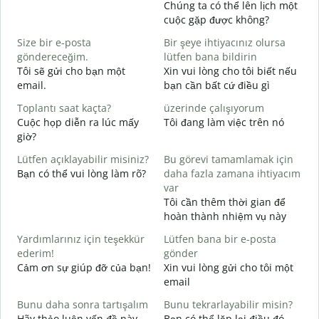
Chúng ta có thể lên lịch một
G
cuộc gặp được không?
C
Size bir e-posta
Bir şeye ihtiyacınız olursa
t
göndereceğim.
lütfen bana bildirin
R
Tôi sẽ gửi cho bạn một
Xin vui lòng cho tôi biết nếu
K
email.
bạn cần bất cứ điều gì
E
Toplantı saat kaçta?
üzerinde çalışıyorum
C
Cuộc họp diễn ra lúc mấy
Tôi đang làm việc trên nó
giờ?
G
T
Lütfen açıklayabilir misiniz?
Bu görevi tamamlamak için
Bạn có thể vui lòng làm rõ?
daha fazla zamana ihtiyacım
E
var
K
Tôi cần thêm thời gian để
hoàn thành nhiệm vụ này
Yardımlarınız için teşekkür
Lütfen bana bir e-posta
ederim!
gönder
Cảm ơn sự giúp đỡ của bạn!
Xin vui lòng gửi cho tôi một
email
Bunu daha sonra tartışalım
Bunu tekrarlayabilir misin?
Hãy thảo luận vấn đề này
Bạn có thể lặp lại điều đó