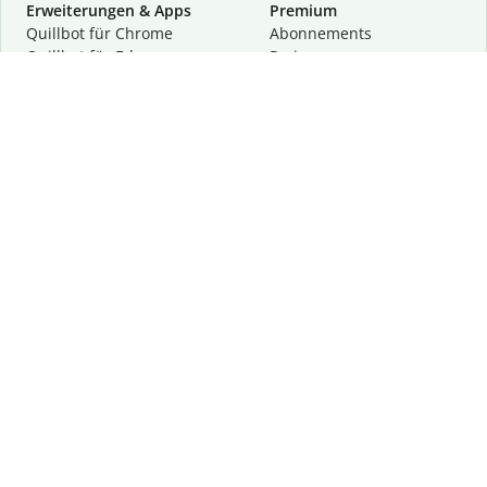
Erweiterungen & Apps
Premium
Quillbot für Chrome
Abon­ne­ments
Quillbot für Edge
Preise
Quillbot für Safari
Für Teams
Quillbot für Android
Partnerprogramm
Quillbot für iOS
Demo anfragen
Quillbot für Windows
Quillbot für macOS
Quillbot für Word
Tools
Unternehmen
Schreibhilfen
Über uns
Textkorrektur
Privatsphäre & Sicherheit
Zitieren und Originalität
Karriere
KI-Tools
Hilfe
Kontakt
Ressourcen
Folge uns