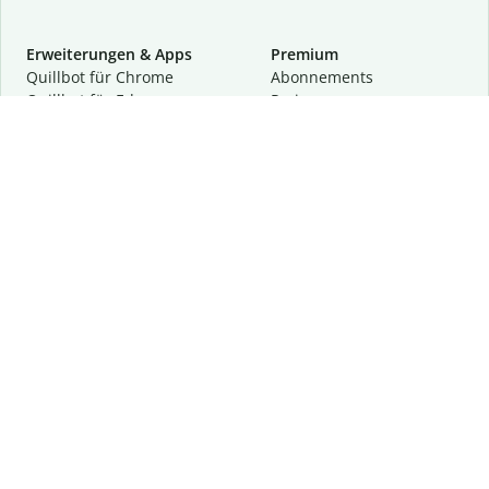
Erweiterungen & Apps
Premium
Quillbot für Chrome
Abon­ne­ments
Quillbot für Edge
Preise
Quillbot für Safari
Für Teams
Quillbot für Android
Partnerprogramm
Quillbot für iOS
Demo anfragen
Quillbot für Windows
Quillbot für macOS
Quillbot für Word
Tools
Unternehmen
Schreibhilfen
Über uns
Textkorrektur
Privatsphäre & Sicherheit
Zitieren und Originalität
Karriere
KI-Tools
Hilfe
Kontakt
Ressourcen
Folge uns