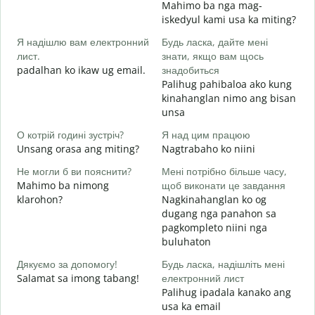
Mahimo ba nga mag-
Д
iskedyul kami usa ka miting?
в
Я надішлю вам електронний
Будь ласка, дайте мені
M
лист.
знати, якщо вам щось
g
padalhan ko ikaw ug email.
знадобиться
Н
Palihug pahibaloa ako kung
G
kinahanglan nimo ang bisan
unsa
т
O
О котрій годині зустріч?
Я над цим працюю
Unsang orasa ang miting?
Nagtrabaho ko niini
д
Не могли б ви пояснити?
Мені потрібно більше часу,
Mahimo ba nimong
щоб виконати це завдання
klarohon?
Nagkinahanglan ko og
Д
dugang nga panahon sa
г
pagkompleto niini nga
A
buluhaton
h
Дякуємо за допомогу!
Будь ласка, надішліть мені
Salamat sa imong tabang!
електронний лист
Palihug ipadala kanako ang
usa ka email