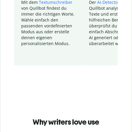
Mit dem
Textumschreiber
Der
AI-Detector
von
von Quillbot findest du
Quillbot analysiert d
immer die richtigen Worte.
Texte und erstellt ei
Wähle einfach den
hilfreichen Bericht. S
passenden vordefinierten
überprüfst du schnel
Modus aus oder erstelle
einfach Abschnitte, d
deinen eigenen
AI generiert oder
personalisierten Modus.
überarbeitet wurden.
Why writers love use