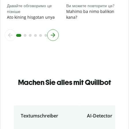
Давайте обговоримо це
Ви можете повторити це?
пізніше
Mahimo ba nimo balikon
Ato kining hisgotan unya
kana?
Machen Sie alles mit Quillbot
Textumschreiber
AI-Detector