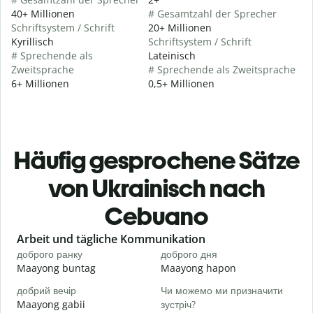
40+ Millionen
# Gesamtzahl der Sprecher
Schriftsystem / Schrift
20+ Millionen
Kyrillisch
Schriftsystem / Schrift
# Sprechende als
Lateinisch
Zweitsprache
# Sprechende als Zweitsprache
6+ Millionen
0,5+ Millionen
Häufig gesprochene Sätze
von Ukrainisch nach
Cebuano
Slide 1 of 6
Arbeit und tägliche Kommunikation
доброго ранку
доброго дня
П
Maayong buntag
Maayong hapon
H
добрий вечір
Чи можемо ми призначити
М
Maayong gabii
зустріч?
A