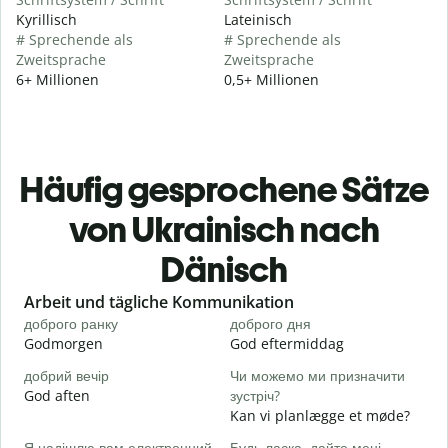
Kyrillisch
Lateinisch
# Sprechende als
# Sprechende als
Zweitsprache
Zweitsprache
6+ Millionen
0,5+ Millionen
Häufig gesprochene Sätze
von Ukrainisch nach
Dänisch
Slide 1 of 6
Arbeit und tägliche Kommunikation
доброго ранку
доброго дня
П
Godmorgen
God eftermiddag
H
добрий вечір
Чи можемо ми призначити
М
God aften
зустріч?
M
Kan vi planlægge et møde?
Д
Я надішлю вам електронний
Будь ласка, дайте мені
в