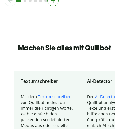
Machen Sie alles mit Quillbot
Textumschreiber
AI-Detector
Mit dem
Textumschreiber
Der
AI-Detector
von
von Quillbot findest du
Quillbot analysiert d
immer die richtigen Worte.
Texte und erstellt ei
Wähle einfach den
hilfreichen Bericht. S
passenden vordefinierten
überprüfst du schnel
Modus aus oder erstelle
einfach Abschnitte, d