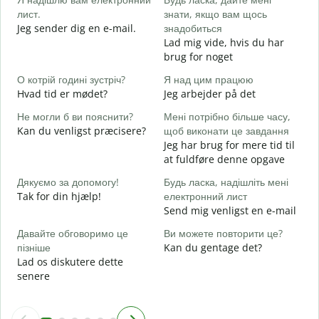
лист.
знати, якщо вам щось
G
Jeg sender dig en e-mail.
знадобиться
Н
Lad mig vide, hvis du har
D
brug for noget
т
О котрій годині зустріч?
Я над цим працюю
J
Hvad tid er mødet?
Jeg arbejder på det
д
Не могли б ви пояснити?
Мені потрібно більше часу,
F
Kan du venligst præcisere?
щоб виконати це завдання
Jeg har brug for mere tid til
Д
at fuldføre denne opgave
г
H
Дякуємо за допомогу!
Будь ласка, надішліть мені
Tak for din hjælp!
електронний лист
Send mig venligst en e-mail
Давайте обговоримо це
Ви можете повторити це?
пізніше
Kan du gentage det?
Lad os diskutere dette
senere