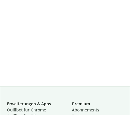
Erweiterungen & Apps
Premium
Quillbot für Chrome
Abon­ne­ments
Quillbot für Edge
Preise
Quillbot für Safari
Für Teams
Quillbot für Android
Partnerprogramm