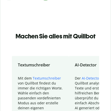
Machen Sie alles mit Quillbot
Textumschreiber
AI-Detector
Mit dem
Textumschreiber
Der
AI-Detector
von
von Quillbot findest du
Quillbot analysiert d
immer die richtigen Worte.
Texte und erstellt ei
Wähle einfach den
hilfreichen Bericht. S
passenden vordefinierten
überprüfst du schnel
Modus aus oder erstelle
einfach Abschnitte, d
deinen eigenen
AI generiert oder