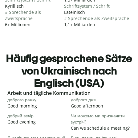
Kyrillisch
Schriftsystem / Schrift
# Sprechende als
Lateinisch
Zweitsprache
# Sprechende als Zweitsprache
6+ Millionen
1,1+ Milliarden
Häufig gesprochene Sätze
von Ukrainisch nach
Englisch (USA)
Slide 1 of 6
Arbeit und tägliche Kommunikation
доброго ранку
доброго дня
П
Good morning
Good afternoon
H
добрий вечір
Чи можемо ми призначити
М
Good evening
зустріч?
M
Can we schedule a meeting?
Д
Я надішлю вам електронний
Будь ласка, дайте мені
в