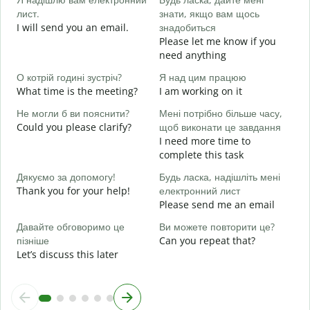
лист.
знати, якщо вам щось
G
I will send you an email.
знадобиться
e
Please let me know if you
Н
need anything
Y
О котрій годині зустріч?
Я над цим працюю
т
What time is the meeting?
I am working on it
Y
Не могли б ви пояснити?
Мені потрібно більше часу,
д
Could you please clarify?
щоб виконати це завдання
I need more time to
complete this task
Д
г
Дякуємо за допомогу!
Будь ласка, надішліть мені
W
Thank you for your help!
електронний лист
Please send me an email
Давайте обговоримо це
Ви можете повторити це?
пізніше
Can you repeat that?
Let’s discuss this later