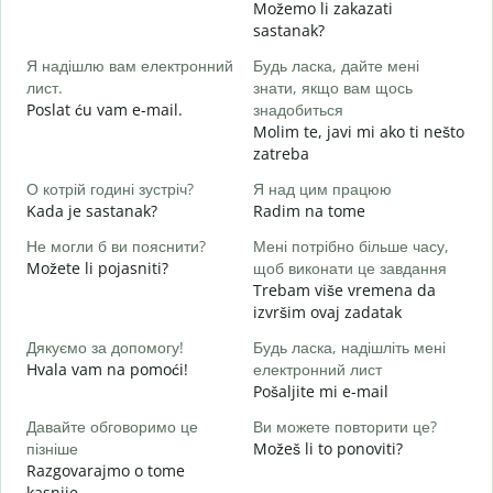
Možemo li zakazati
Д
sastanak?
в
Я надішлю вам електронний
Будь ласка, дайте мені
D
лист.
знати, якщо вам щось
Н
Poslat ću vam e-mail.
знадобиться
Molim te, javi mi ako ti nešto
zatreba
т
d
О котрій годині зустріч?
Я над цим працюю
Kada je sastanak?
Radim na tome
д
Не могли б ви пояснити?
Мені потрібно більше часу,
Možete li pojasniti?
щоб виконати це завдання
Д
Trebam više vremena da
г
izvršim ovaj zadatak
G
Дякуємо за допомогу!
Будь ласка, надішліть мені
Hvala vam na pomoći!
електронний лист
Pošaljite mi e-mail
Давайте обговоримо це
Ви можете повторити це?
пізніше
Možeš li to ponoviti?
Razgovarajmo o tome
kasnije