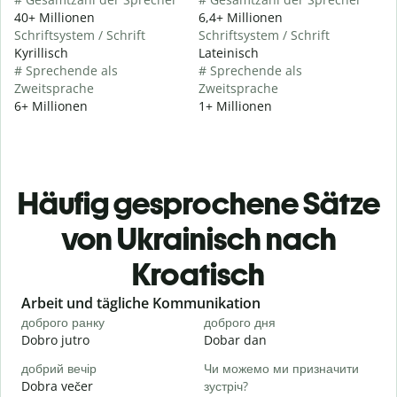
40+ Millionen
6,4+ Millionen
Schriftsystem / Schrift
Schriftsystem / Schrift
Kyrillisch
Lateinisch
# Sprechende als
# Sprechende als
Zweitsprache
Zweitsprache
6+ Millionen
1+ Millionen
Häufig gesprochene Sätze
von Ukrainisch nach
Kroatisch
Slide 1 of 6
Arbeit und tägliche Kommunikation
доброго ранку
доброго дня
П
Dobro jutro
Dobar dan
B
добрий вечір
Чи можемо ми призначити
М
Dobra večer
зустріч?
M