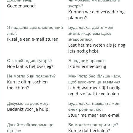
Goedenavond
зустріч?
M
Kunnen we een vergadering
Д
plannen?
в
Я надішлю вам електронний
Будь ласка, дайте мені
G
лист.
знати, якщо вам щось
Ik zal je een e-mail sturen.
знадобиться
Н
Laat het me weten als je nog
G
iets nodig hebt
т
О котрій годині зустріч?
Я над цим працюю
J
Hoe laat is het overleg?
Ik ben ermee bezig
д
Не могли б ви пояснити?
Мені потрібно більше часу,
T
Kun je dit misschien
щоб виконати це завдання
toelichten?
Ik heb wat meer tijd nodig
Д
om deze taak te voltooien
г
W
Дякуємо за допомогу!
Будь ласка, надішліть мені
h
Bedankt voor je hulp!
електронний лист
Stuur me maar een e-mail
Давайте обговоримо це
Ви можете повторити це?
пізніше
Kun je dat herhalen?