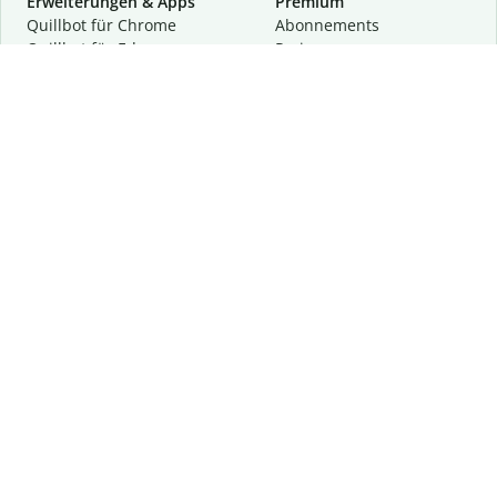
Erweiterungen & Apps
Premium
Quillbot für Chrome
Abon­ne­ments
Quillbot für Edge
Preise
Quillbot für Safari
Für Teams
Quillbot für Android
Partnerprogramm
Quillbot für iOS
Demo anfragen
Quillbot für Windows
Quillbot für macOS
Quillbot für Word
Tools
Unternehmen
Schreibhilfen
Über uns
Textkorrektur
Privatsphäre & Sicherheit
Zitieren und Originalität
Karriere
KI-Tools
Hilfe
Kontakt
Ressourcen
Folge uns