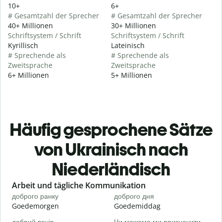
10+
6+
# Gesamtzahl der Sprecher
# Gesamtzahl der Sprecher
40+ Millionen
30+ Millionen
Schriftsystem / Schrift
Schriftsystem / Schrift
Kyrillisch
Lateinisch
# Sprechende als
# Sprechende als
Zweitsprache
Zweitsprache
6+ Millionen
5+ Millionen
Häufig gesprochene Sätze
von Ukrainisch nach
Niederländisch
Slide 1 of 6
Arbeit und tägliche Kommunikation
доброго ранку
доброго дня
П
Goedemorgen
Goedemiddag
H
добрий вечір
Чи можемо ми призначити
М