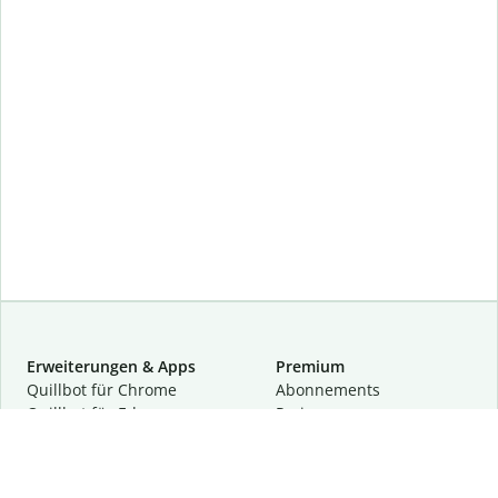
Erweiterungen & Apps
Premium
Quillbot für Chrome
Abon­ne­ments
Quillbot für Edge
Preise
Quillbot für Safari
Für Teams
Quillbot für Android
Partnerprogramm
Quillbot für iOS
Demo anfragen