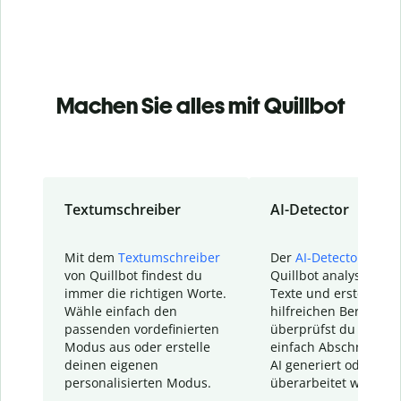
Machen Sie alles mit Quillbot
Textumschreiber
AI-Detector
Mit dem
Textumschreiber
Der
AI-Detector
von
von Quillbot findest du
Quillbot analysiert d
immer die richtigen Worte.
Texte und erstellt ei
Wähle einfach den
hilfreichen Bericht. S
passenden vordefinierten
überprüfst du schnel
Modus aus oder erstelle
einfach Abschnitte, d
deinen eigenen
AI generiert oder
personalisierten Modus.
überarbeitet wurden.