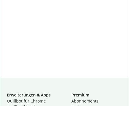
Erweiterungen & Apps
Premium
Quillbot für Chrome
Abon­ne­ments
Quillbot für Edge
Preise
Quillbot für Safari
Für Teams
Quillbot für Android
Partnerprogramm
Quillbot für iOS
Demo anfragen