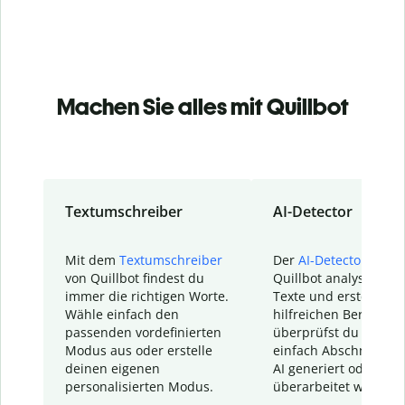
Machen Sie alles mit Quillbot
Textumschreiber
AI-Detector
Mit dem
Textumschreiber
Der
AI-Detector
von
von Quillbot findest du
Quillbot analysiert d
immer die richtigen Worte.
Texte und erstellt ei
Wähle einfach den
hilfreichen Bericht. S
passenden vordefinierten
überprüfst du schnel
Modus aus oder erstelle
einfach Abschnitte, d
deinen eigenen
AI generiert oder
personalisierten Modus.
überarbeitet wurden.