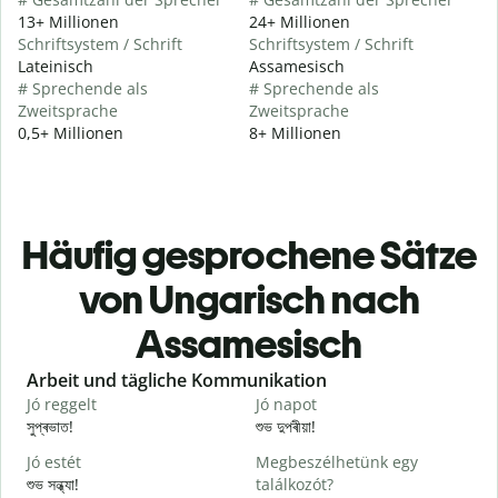
13+ Millionen
24+ Millionen
Schriftsystem / Schrift
Schriftsystem / Schrift
Lateinisch
Assamesisch
# Sprechende als
# Sprechende als
Zweitsprache
Zweitsprache
0,5+ Millionen
8+ Millionen
Häufig gesprochene Sätze
von Ungarisch nach
Assamesisch
Slide 1 of 6
Arbeit und tägliche Kommunikation
Jó reggelt
Jó napot
H
সুপ্ৰভাত!
শুভ দুপৰীয়া!
ন
Jó estét
Megbeszélhetünk egy
শুভ সন্ধ্যা!
találkozót?
ম