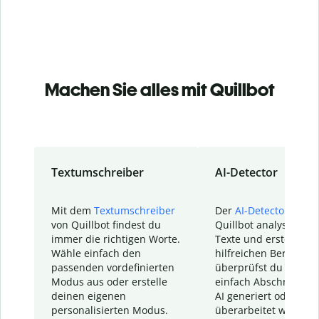
Machen Sie alles mit Quillbot
Textumschreiber
AI-Detector
Mit dem
Textumschreiber
Der
AI-Detector
von
von Quillbot findest du
Quillbot analysiert d
immer die richtigen Worte.
Texte und erstellt ei
Wähle einfach den
hilfreichen Bericht. S
passenden vordefinierten
überprüfst du schnel
Modus aus oder erstelle
einfach Abschnitte, d
deinen eigenen
AI generiert oder
personalisierten Modus.
überarbeitet wurden.