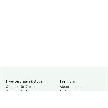
Erweiterungen & Apps
Premium
Quillbot für Chrome
Abon­ne­ments
Quillbot für Edge
Preise
Quillbot für Safari
Für Teams
Quillbot für Android
Partnerprogramm
Quillbot für iOS
Demo anfragen