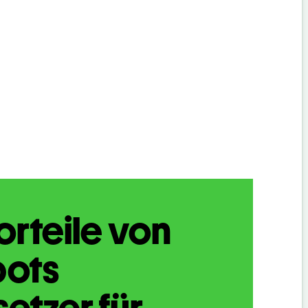
orteile von
bots
etzer für