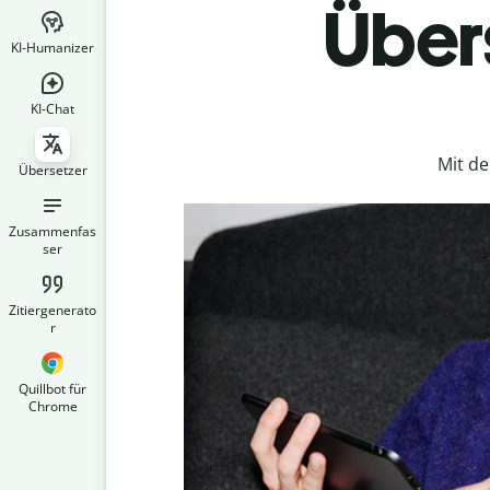
Übers
KI-Humanizer
KI-Chat
Mit d
Übersetzer
Zusammenfas
ser
Zitiergenerato
r
Quillbot für
Chrome