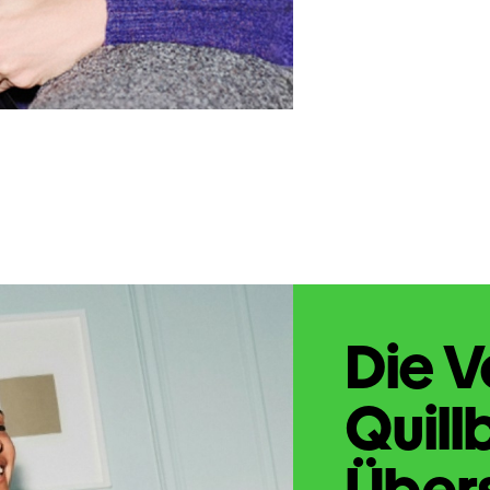
Die V
Quill
Übers