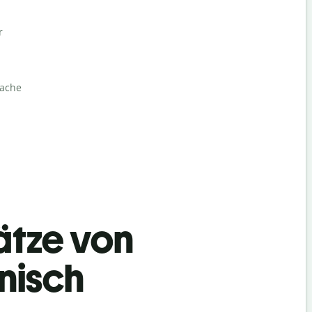
r
rache
ätze von
nisch
Begrüß