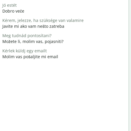
Jó estét
Hello / Szi
Dobro veče
Zdravo / Z
Kérem, jelezze, ha szüksége van valamire
Hogy vagy
Javite mi ako vam nešto zatreba
Kako si?
Meg tudnád pontosítani?
Szívesen
Možete li, molim vas, pojasniti?
Nema na 
Kérlek küldj egy emailt
Elnézést /
Molim vas pošaljite mi email
Izvinite / I
Hol van a 
Gdje je naj