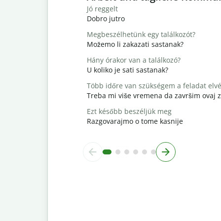
Jó reggelt
Dobro jutro
Megbeszélhetünk egy találkozót?
Možemo li zakazati sastanak?
Hány órakor van a találkozó?
U koliko je sati sastanak?
Több időre van szükségem a feladat elv
Treba mi više vremena da završim ovaj 
Ezt később beszéljük meg
Razgovarajmo o tome kasnije