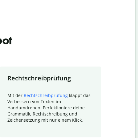
bot
Rechtschreibprüfung
Textzu
Mit der
Rechtschreibprüfung
klappt das
Mithilfe de
Verbessern von Texten im
Quillbot ka
Handumdrehen. Perfektioniere deine
Überblick ü
Grammatik, Rechtschreibung und
So wird das
Zeichensetzung mit nur einem Klick.
Forschungsa
E-Mails zum