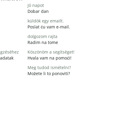
Jó napot
Dobar dan
küldök egy emailt.
Poslat ću vam e-mail.
dolgozom rajta
Radim na tome
égzéséhez
Köszönöm a segítséget!
zadatak
Hvala vam na pomoći!
Meg tudod ismételni?
Možete li to ponoviti?