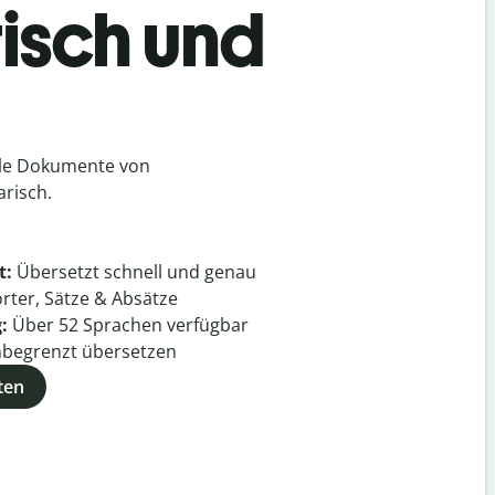
isch und
lle Dokumente von
risch.
t:
Übersetzt schnell und genau
rter, Sätze & Absätze
g:
Über
52
Sprachen verfügbar
begrenzt übersetzen
ten