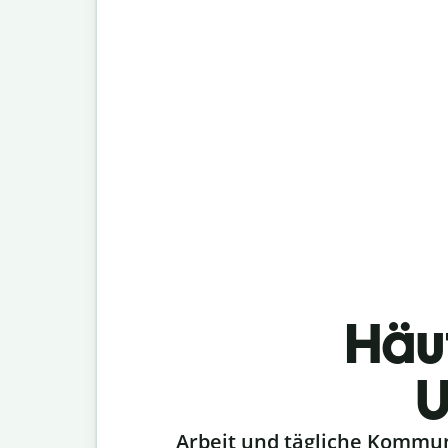
Häu
U
Slide 1 of 6
Arbeit und tägliche Kommu